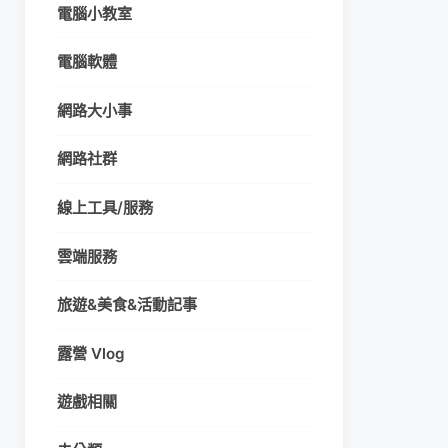
電腦小教室
電腦軟體
網路大小事
網路社群
線上工具/服務
雲端服務
旅遊&美食&活動記事
露營 Vlog
遊戲相關