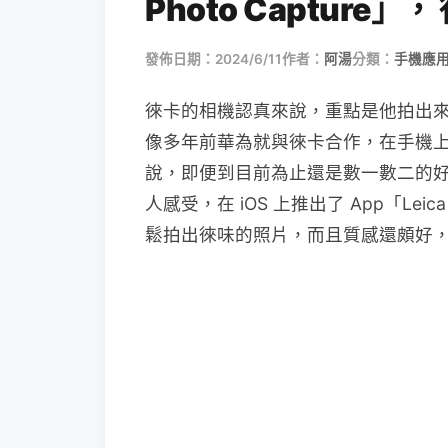
Photo Capture
發佈日期：2024/6/11
作者：
阿湯
分類：
手機應
徠卡的相機認真來說，重點是他拍出
像多年前華為就與徠卡合作，在手機
說，即便到目前為止還是數一數二的
人感受，在 iOS 上推出了 App「Leica 
鬆拍出徠味的照片，而且質感還頗好