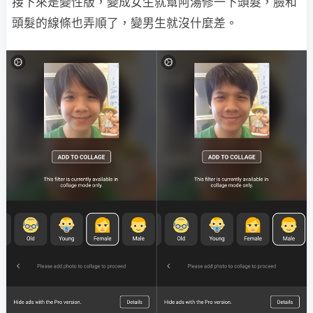
接下來是變性版，變成女生就幫阿湯修一下頭髮，臉和
頭髮的線條也弄順了，變男生就沒什麼差。