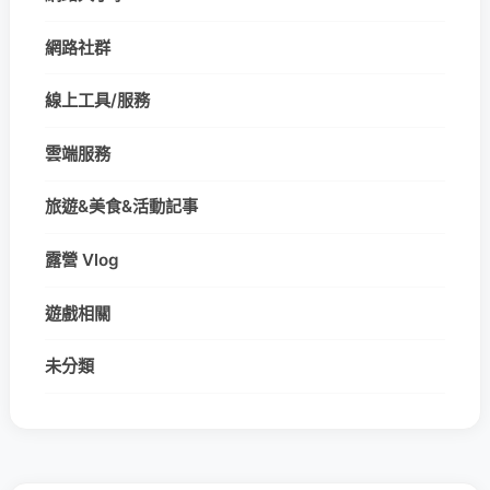
網路社群
線上工具/服務
雲端服務
旅遊&美食&活動記事
露營 Vlog
遊戲相關
未分類