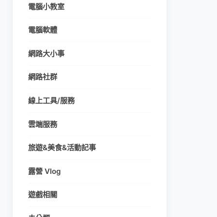
電腦小教室
電腦軟體
網路大小事
網路社群
線上工具/服務
雲端服務
旅遊&美食&活動記事
露營 Vlog
遊戲相關