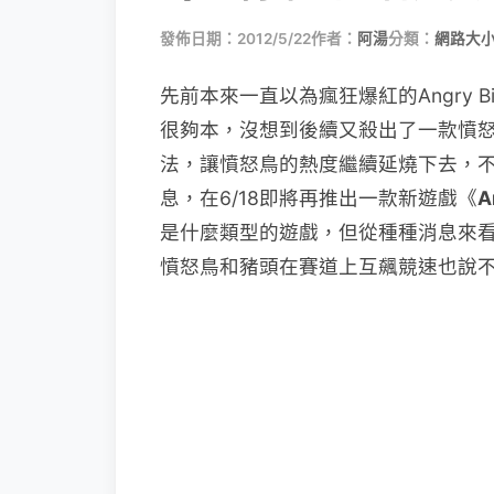
發佈日期：2012/5/22
作者：
阿湯
分類：
網路大
先前本來一直以為瘋狂爆紅的Angry 
很夠本，沒想到後續又殺出了一款憤
法，讓憤怒鳥的熱度繼續延燒下去，不
息，在6/18即將再推出一款新遊戲《
A
是什麼類型的遊戲，但從種種消息來
憤怒鳥和豬頭在賽道上互飆競速也說