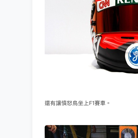
還有讓憤怒鳥坐上F1賽車。