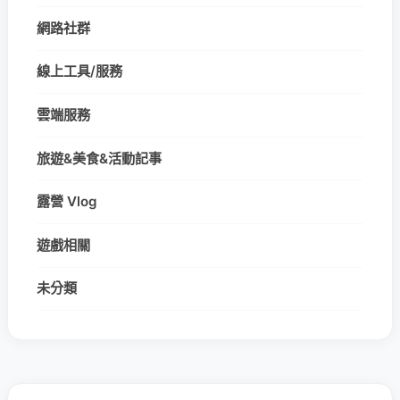
網路社群
線上工具/服務
雲端服務
旅遊&美食&活動記事
露營 Vlog
遊戲相關
未分類