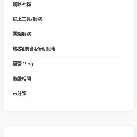
網路社群
線上工具/服務
雲端服務
旅遊&美食&活動記事
露營 Vlog
遊戲相關
未分類