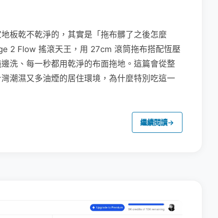
家地板乾不乾淨的，其實是「拖布髒了之後怎麼
e 2 Flow 搖滾天王，用 27cm 滾筒拖布搭配恆壓
拖邊洗、每一秒都用乾淨的布面拖地。這篇會從整
台灣潮濕又多油煙的居住環境，為什麼特別吃這一
繼續閱讀
→