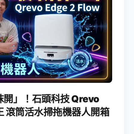
開」！石頭科技 Qrevo
搖滾天王 滾筒活水掃拖機器人開箱