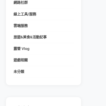
網路社群
線上工具/服務
雲端服務
旅遊&美食&活動記事
露營 Vlog
遊戲相關
未分類