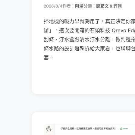
2026/8/4
作者：
阿湯
分類：
開箱文 & 評測
掃地機的吸力早就夠用了，真正決定你
辦」。這次要開箱的石頭科技 Qrevo Edg
刮條、汙水盒跟清水汙水分離，做到邊
條水路的設計邏輯拆給大家看，也聊聊
套。