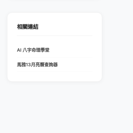
相關連結
AI 八字命理學堂
馬雅13月亮曆查詢器