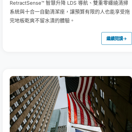
RetractSense™ 智慧升降 LDS 導航、雙重零纏繞清掃
系統與十合一自動清潔座，讓預算有限的人也能享受拖
完地板乾爽不留水漬的體驗。
繼續閱讀
→