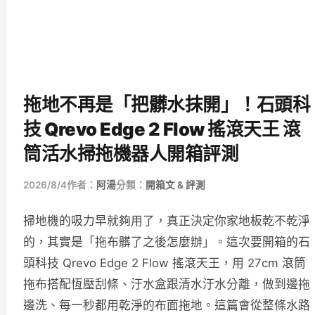
拖地不再是「把髒水抹開」！石頭科
技 Qrevo Edge 2 Flow 搖滾天王 滾
筒活水掃拖機器人開箱評測
2026/8/4
作者：
阿湯
分類：
開箱文 & 評測
掃地機的吸力早就夠用了，真正決定你家地板乾不乾淨
的，其實是「拖布髒了之後怎麼辦」。這次要開箱的石
頭科技 Qrevo Edge 2 Flow 搖滾天王，用 27cm 滾筒
拖布搭配恆壓刮條、汙水盒跟清水汙水分離，做到邊拖
邊洗、每一秒都用乾淨的布面拖地。這篇會從整條水路