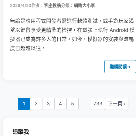
2026/4/20
作者：
客座投稿
分類：
網路大小事
無論是應用程式開發者需進行軟體測試，或手遊玩家渴
望以鍵鼠享受更精準的操控，在電腦上執行 Android 模
擬器已成為許多人的日常。如今，模擬器的安裝與流暢
度已超越以往。
繼續閱讀
→
1
2
3
4
5
...
733
下一頁 ›
追蹤我