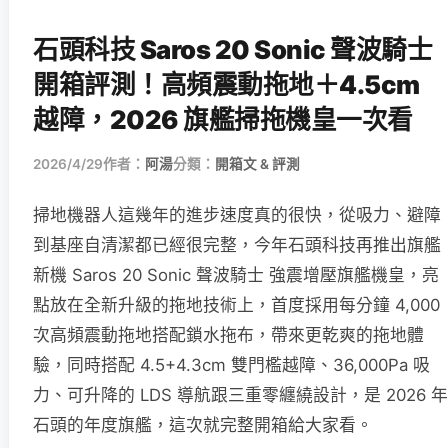
石頭科技 Saros 20 Sonic 聲波騎士
開箱評測！高頻震動拖地＋4.5cm
越障，2026 旗艦掃拖機皇一次看
2026/4/29
作者：
阿湯
分類：
開箱文 & 評測
掃地機器人這幾年的進步速度真的很快，從吸力、避障
到基座自清潔都已經很完整，今年石頭科技再推出旗艦
新機 Saros 20 Sonic 聲波騎士 強震增壓旗艦機皇，亮
點放在全新升級的拖地技術上，首度採用每分鐘 4,000
次高頻震動拖地搭配鎖水拖布，帶來更乾爽的拖地體
驗，同時搭配 4.5+4.3cm 雙門檻越障、36,000Pa 吸
力、可升降的 LDS 導航跟三重零纏繞設計，是 2026 年
石頭的年度旗艦，這次就完整開箱給大家看。