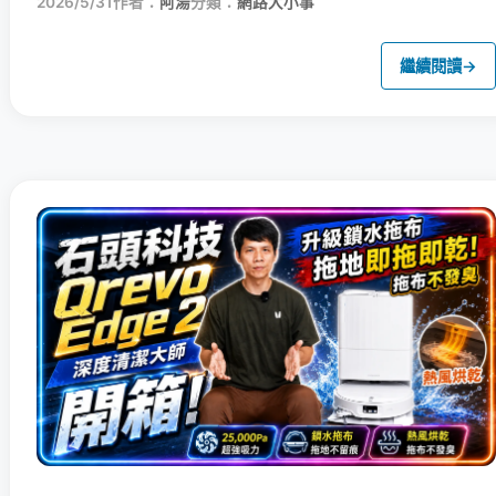
2026/5/31
作者：
阿湯
分類：
網路大小事
繼續閱讀
→