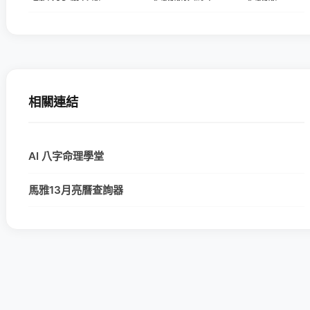
相關連結
AI 八字命理學堂
馬雅13月亮曆查詢器