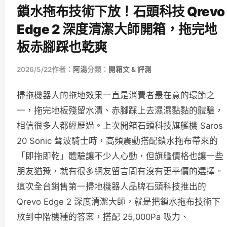
鎖水拖布技術下放！石頭科技 Qrevo
Edge 2 深度清潔大師開箱，拖完地
板赤腳踩也乾爽
2026/5/22
作者：
阿湯
分類：
開箱文 & 評測
掃拖機器人的拖地效果一直是消費者最在意的環節之
一，拖完地板殘留水漬、赤腳踩上去濕濕黏黏的體驗，
相信很多人都經歷過。上次開箱石頭科技旗艦機 Saros
20 Sonic 聲波騎士時，高頻震動搭配鎖水拖布帶來的
「即拖即乾」體驗讓不少人心動，但旗艦價格也讓一些
朋友猶豫，就有很多網友留言問有沒有更平價的選擇。
這次全台銷售第一掃地機器人品牌石頭科技推出的
Qrevo Edge 2 深度清潔大師，就是把鎖水拖布技術下
放到中階機種的答案，搭配 25,000Pa 吸力、