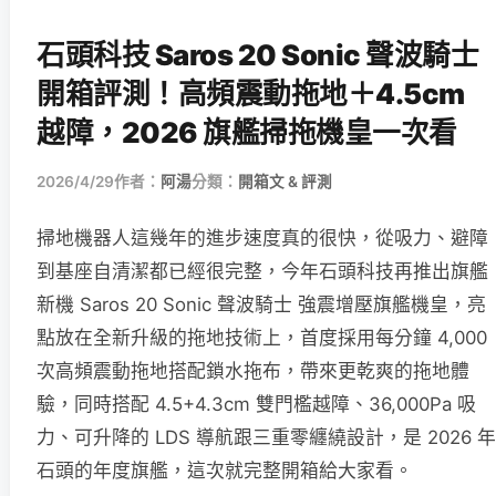
石頭科技 Saros 20 Sonic 聲波騎士
開箱評測！高頻震動拖地＋4.5cm
越障，2026 旗艦掃拖機皇一次看
2026/4/29
作者：
阿湯
分類：
開箱文 & 評測
掃地機器人這幾年的進步速度真的很快，從吸力、避障
到基座自清潔都已經很完整，今年石頭科技再推出旗艦
新機 Saros 20 Sonic 聲波騎士 強震增壓旗艦機皇，亮
點放在全新升級的拖地技術上，首度採用每分鐘 4,000
次高頻震動拖地搭配鎖水拖布，帶來更乾爽的拖地體
驗，同時搭配 4.5+4.3cm 雙門檻越障、36,000Pa 吸
力、可升降的 LDS 導航跟三重零纏繞設計，是 2026 年
石頭的年度旗艦，這次就完整開箱給大家看。