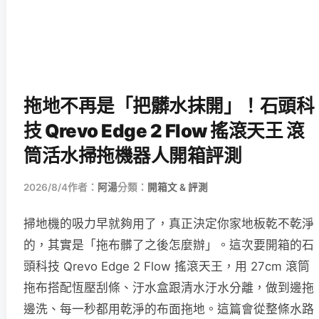
拖地不再是「把髒水抹開」！石頭科
技 Qrevo Edge 2 Flow 搖滾天王 滾
筒活水掃拖機器人開箱評測
2026/8/4
作者：
阿湯
分類：
開箱文 & 評測
掃地機的吸力早就夠用了，真正決定你家地板乾不乾淨
的，其實是「拖布髒了之後怎麼辦」。這次要開箱的石
頭科技 Qrevo Edge 2 Flow 搖滾天王，用 27cm 滾筒
拖布搭配恆壓刮條、汙水盒跟清水汙水分離，做到邊拖
邊洗、每一秒都用乾淨的布面拖地。這篇會從整條水路