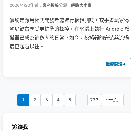
2026/4/20
作者：
客座投稿
分類：
網路大小事
無論是應用程式開發者需進行軟體測試，或手遊玩家渴
望以鍵鼠享受更精準的操控，在電腦上執行 Android 模
擬器已成為許多人的日常。如今，模擬器的安裝與流暢
度已超越以往。
繼續閱讀
→
1
2
3
4
5
...
733
下一頁 ›
追蹤我