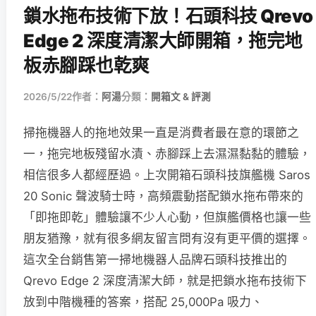
鎖水拖布技術下放！石頭科技 Qrevo
Edge 2 深度清潔大師開箱，拖完地
板赤腳踩也乾爽
2026/5/22
作者：
阿湯
分類：
開箱文 & 評測
掃拖機器人的拖地效果一直是消費者最在意的環節之
一，拖完地板殘留水漬、赤腳踩上去濕濕黏黏的體驗，
相信很多人都經歷過。上次開箱石頭科技旗艦機 Saros
20 Sonic 聲波騎士時，高頻震動搭配鎖水拖布帶來的
「即拖即乾」體驗讓不少人心動，但旗艦價格也讓一些
朋友猶豫，就有很多網友留言問有沒有更平價的選擇。
這次全台銷售第一掃地機器人品牌石頭科技推出的
Qrevo Edge 2 深度清潔大師，就是把鎖水拖布技術下
放到中階機種的答案，搭配 25,000Pa 吸力、