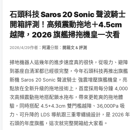
石頭科技 Saros 20 Sonic 聲波騎士
開箱評測！高頻震動拖地＋4.5cm
越障，2026 旗艦掃拖機皇一次看
2026/4/29
作者：
阿湯
分類：
開箱文 & 評測
掃地機器人這幾年的進步速度真的很快，從吸力、避障
到基座自清潔都已經很完整，今年石頭科技再推出旗艦
新機 Saros 20 Sonic 聲波騎士 強震增壓旗艦機皇，亮
點放在全新升級的拖地技術上，首度採用每分鐘 4,000
次高頻震動拖地搭配鎖水拖布，帶來更乾爽的拖地體
驗，同時搭配 4.5+4.3cm 雙門檻越障、36,000Pa 吸
力、可升降的 LDS 導航跟三重零纏繞設計，是 2026 年
石頭的年度旗艦，這次就完整開箱給大家看。