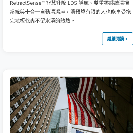
RetractSense™ 智慧升降 LDS 導航、雙重零纏繞清掃
系統與十合一自動清潔座，讓預算有限的人也能享受拖
完地板乾爽不留水漬的體驗。
繼續閱讀
→