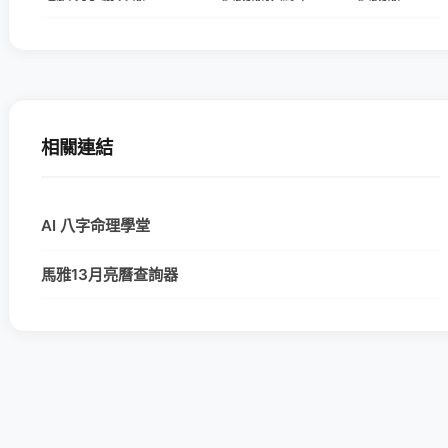
相關連結
AI 八字命理學堂
馬雅13月亮曆查詢器