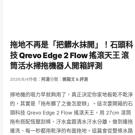
拖地不再是「把髒水抹開」！石頭科
技 Qrevo Edge 2 Flow 搖滾天王 滾
筒活水掃拖機器人開箱評測
2026/8/4
作者：
阿湯
分類：
開箱文 & 評測
掃地機的吸力早就夠用了，真正決定你家地板乾不乾淨
的，其實是「拖布髒了之後怎麼辦」。這次要開箱的石
頭科技 Qrevo Edge 2 Flow 搖滾天王，用 27cm 滾筒
拖布搭配恆壓刮條、汙水盒跟清水汙水分離，做到邊拖
邊洗、每一秒都用乾淨的布面拖地。這篇會從整條水路