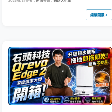
2026/5/31
作者：
阿湯
分類：
網路大小事
繼續閱讀
→