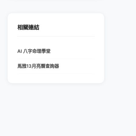
相關連結
AI 八字命理學堂
馬雅13月亮曆查詢器