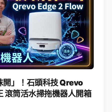
開」！石頭科技 Qrevo
搖滾天王 滾筒活水掃拖機器人開箱