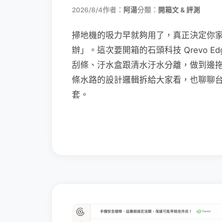
2026/8/4
作者：
阿湯
分類：
開箱文 & 評測
掃地機的吸力早就夠用了，真正決定你
辦」。這次要開箱的石頭科技 Qrevo Edg
刮條、汙水盒跟清水汙水分離，做到邊
條水路的設計邏輯拆給大家看，也聊聊
套。