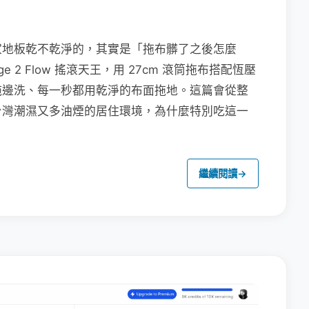
家地板乾不乾淨的，其實是「拖布髒了之後怎麼
e 2 Flow 搖滾天王，用 27cm 滾筒拖布搭配恆壓
拖邊洗、每一秒都用乾淨的布面拖地。這篇會從整
台灣潮濕又多油煙的居住環境，為什麼特別吃這一
繼續閱讀
→