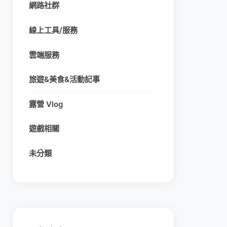
網路社群
線上工具/服務
雲端服務
旅遊&美食&活動記事
露營 Vlog
遊戲相關
未分類