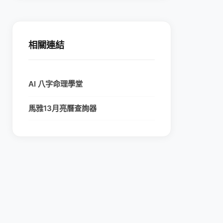
相關連結
AI 八字命理學堂
馬雅13月亮曆查詢器