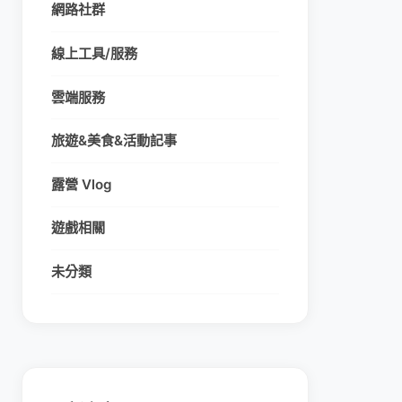
網路社群
線上工具/服務
雲端服務
旅遊&美食&活動記事
露營 Vlog
遊戲相關
未分類