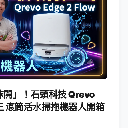
開」！石頭科技 Qrevo
搖滾天王 滾筒活水掃拖機器人開箱