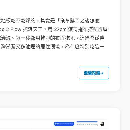
家地板乾不乾淨的，其實是「拖布髒了之後怎麼
e 2 Flow 搖滾天王，用 27cm 滾筒拖布搭配恆壓
拖邊洗、每一秒都用乾淨的布面拖地。這篇會從整
台灣潮濕又多油煙的居住環境，為什麼特別吃這一
繼續閱讀
→