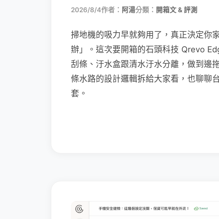
2026/8/4
作者：
阿湯
分類：
開箱文 & 評測
掃地機的吸力早就夠用了，真正決定你
辦」。這次要開箱的石頭科技 Qrevo Edg
刮條、汙水盒跟清水汙水分離，做到邊
條水路的設計邏輯拆給大家看，也聊聊
套。