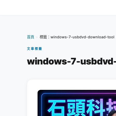
首頁
›
標籤：windows-7-usbdvd-download-tool
文章標籤
windows-7-usbdvd-