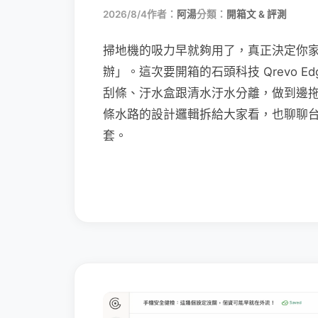
2026/8/4
作者：
阿湯
分類：
開箱文 & 評測
掃地機的吸力早就夠用了，真正決定你
辦」。這次要開箱的石頭科技 Qrevo Edg
刮條、汙水盒跟清水汙水分離，做到邊
條水路的設計邏輯拆給大家看，也聊聊
套。