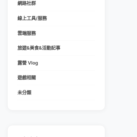
網路社群
線上工具/服務
雲端服務
旅遊&美食&活動記事
露營 Vlog
遊戲相關
未分類