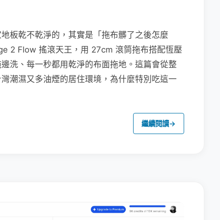
家地板乾不乾淨的，其實是「拖布髒了之後怎麼
e 2 Flow 搖滾天王，用 27cm 滾筒拖布搭配恆壓
拖邊洗、每一秒都用乾淨的布面拖地。這篇會從整
台灣潮濕又多油煙的居住環境，為什麼特別吃這一
繼續閱讀
→