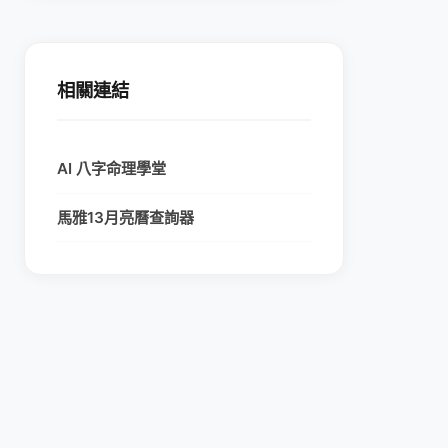
相關連結
AI 八字命理學堂
馬雅13月亮曆查詢器