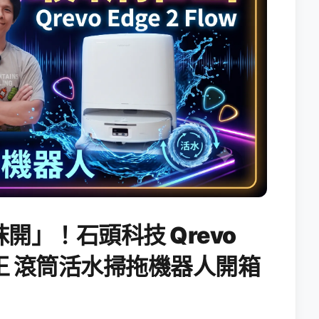
開」！石頭科技 Qrevo
搖滾天王 滾筒活水掃拖機器人開箱