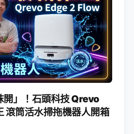
開」！石頭科技 Qrevo
搖滾天王 滾筒活水掃拖機器人開箱