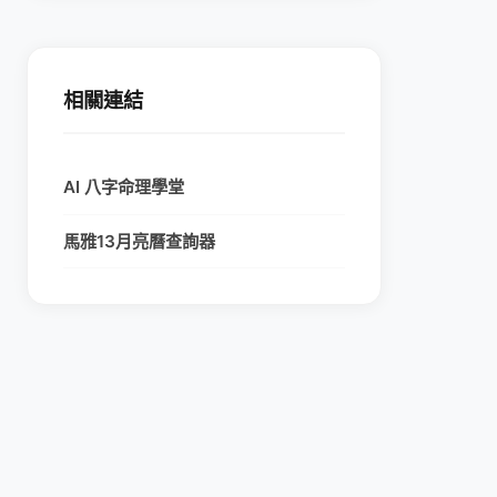
相關連結
AI 八字命理學堂
馬雅13月亮曆查詢器