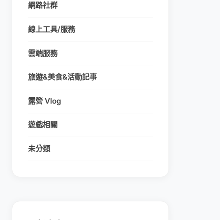
網路社群
線上工具/服務
雲端服務
旅遊&美食&活動記事
露營 Vlog
遊戲相關
未分類