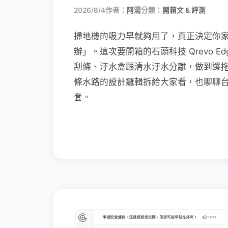
2026/8/4
作者：
阿湯
分類：
開箱文 & 評測
掃地機的吸力早就夠用了，真正決定你
辦」。這次要開箱的石頭科技 Qrevo Edg
刮條、汙水盒跟清水汙水分離，做到邊
條水路的設計邏輯拆給大家看，也聊聊
套。