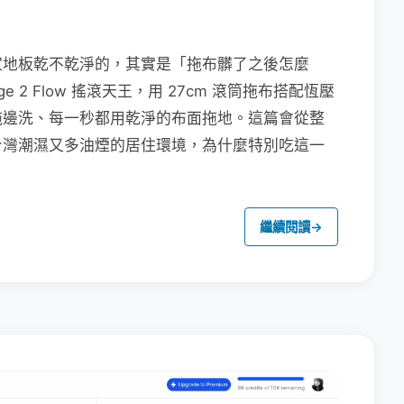
家地板乾不乾淨的，其實是「拖布髒了之後怎麼
e 2 Flow 搖滾天王，用 27cm 滾筒拖布搭配恆壓
拖邊洗、每一秒都用乾淨的布面拖地。這篇會從整
台灣潮濕又多油煙的居住環境，為什麼特別吃這一
繼續閱讀
→