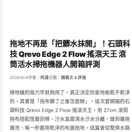
拖地不再是「把髒水抹開」！石頭科
技 Qrevo Edge 2 Flow 搖滾天王 滾
筒活水掃拖機器人開箱評測
2026/8/4
作者：
阿湯
分類：
開箱文 & 評測
掃地機的吸力早就夠用了，真正決定你家地板乾不乾淨
的，其實是「拖布髒了之後怎麼辦」。這次要開箱的石
頭科技 Qrevo Edge 2 Flow 搖滾天王，用 27cm 滾筒
拖布搭配恆壓刮條、汙水盒跟清水汙水分離，做到邊拖
邊洗、每一秒都用乾淨的布面拖地。這篇會從整條水路