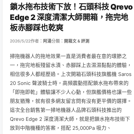
鎖水拖布技術下放！石頭科技 Qrevo
Edge 2 深度清潔大師開箱，拖完地
板赤腳踩也乾爽
2026/5/22
作者：
阿湯
分類：
開箱文 & 評測
掃拖機器人的拖地效果一直是消費者最在意的環節之
一，拖完地板殘留水漬、赤腳踩上去濕濕黏黏的體驗，
相信很多人都經歷過。上次開箱石頭科技旗艦機 Saros
20 Sonic 聲波騎士時，高頻震動搭配鎖水拖布帶來的
「即拖即乾」體驗讓不少人心動，但旗艦價格也讓一些
朋友猶豫，就有很多網友留言問有沒有更平價的選擇。
這次全台銷售第一掃地機器人品牌石頭科技推出的
Qrevo Edge 2 深度清潔大師，就是把鎖水拖布技術下
放到中階機種的答案，搭配 25,000Pa 吸力、