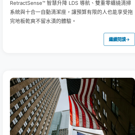
RetractSense™ 智慧升降 LDS 導航、雙重零纏繞清掃
系統與十合一自動清潔座，讓預算有限的人也能享受拖
完地板乾爽不留水漬的體驗。
繼續閱讀
→