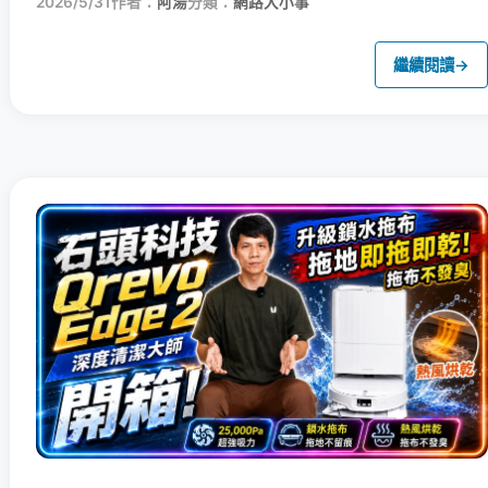
2026/5/31
作者：
阿湯
分類：
網路大小事
繼續閱讀
→