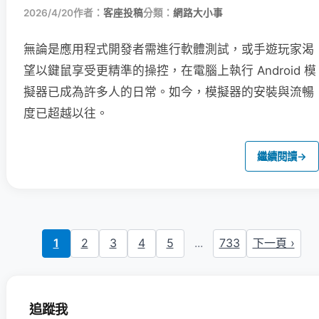
2026/4/20
作者：
客座投稿
分類：
網路大小事
無論是應用程式開發者需進行軟體測試，或手遊玩家渴
望以鍵鼠享受更精準的操控，在電腦上執行 Android 模
擬器已成為許多人的日常。如今，模擬器的安裝與流暢
度已超越以往。
繼續閱讀
→
1
2
3
4
5
...
733
下一頁 ›
追蹤我