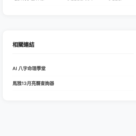
相關連結
AI 八字命理學堂
馬雅13月亮曆查詢器