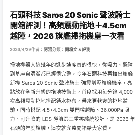
石頭科技 Saros 20 Sonic 聲波騎士
開箱評測！高頻震動拖地＋4.5cm
越障，2026 旗艦掃拖機皇一次看
2026/4/29
作者：
阿湯
分類：
開箱文 & 評測
掃地機器人這幾年的進步速度真的很快，從吸力、避障
到基座自清潔都已經很完整，今年石頭科技再推出旗艦
新機 Saros 20 Sonic 聲波騎士 強震增壓旗艦機皇，亮
點放在全新升級的拖地技術上，首度採用每分鐘 4,000
次高頻震動拖地搭配鎖水拖布，帶來更乾爽的拖地體
驗，同時搭配 4.5+4.3cm 雙門檻越障、36,000Pa 吸
力、可升降的 LDS 導航跟三重零纏繞設計，是 2026 年
石頭的年度旗艦，這次就完整開箱給大家看。