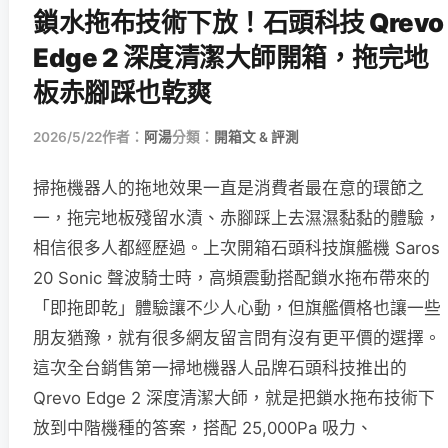
鎖水拖布技術下放！石頭科技 Qrevo
Edge 2 深度清潔大師開箱，拖完地
板赤腳踩也乾爽
2026/5/22
作者：
阿湯
分類：
開箱文 & 評測
掃拖機器人的拖地效果一直是消費者最在意的環節之
一，拖完地板殘留水漬、赤腳踩上去濕濕黏黏的體驗，
相信很多人都經歷過。上次開箱石頭科技旗艦機 Saros
20 Sonic 聲波騎士時，高頻震動搭配鎖水拖布帶來的
「即拖即乾」體驗讓不少人心動，但旗艦價格也讓一些
朋友猶豫，就有很多網友留言問有沒有更平價的選擇。
這次全台銷售第一掃地機器人品牌石頭科技推出的
Qrevo Edge 2 深度清潔大師，就是把鎖水拖布技術下
放到中階機種的答案，搭配 25,000Pa 吸力、