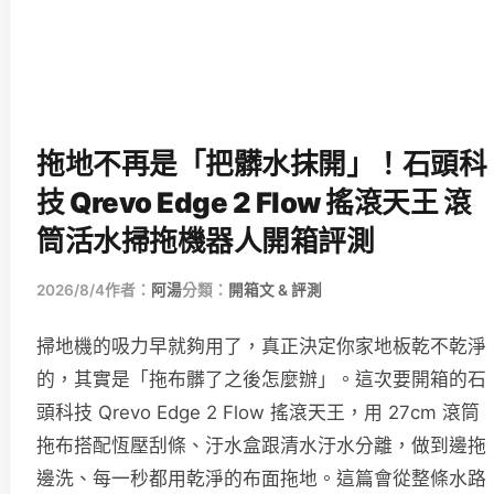
拖地不再是「把髒水抹開」！石頭科
技 Qrevo Edge 2 Flow 搖滾天王 滾
筒活水掃拖機器人開箱評測
2026/8/4
作者：
阿湯
分類：
開箱文 & 評測
掃地機的吸力早就夠用了，真正決定你家地板乾不乾淨
的，其實是「拖布髒了之後怎麼辦」。這次要開箱的石
頭科技 Qrevo Edge 2 Flow 搖滾天王，用 27cm 滾筒
拖布搭配恆壓刮條、汙水盒跟清水汙水分離，做到邊拖
邊洗、每一秒都用乾淨的布面拖地。這篇會從整條水路