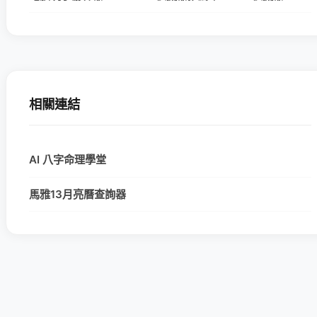
相關連結
AI 八字命理學堂
馬雅13月亮曆查詢器