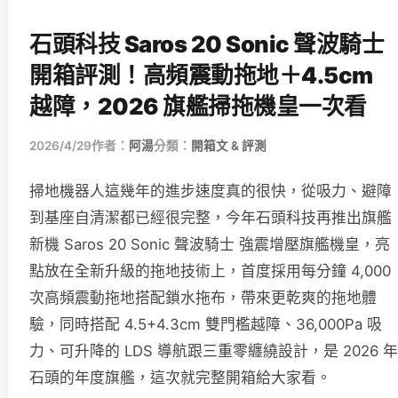
石頭科技 Saros 20 Sonic 聲波騎士
開箱評測！高頻震動拖地＋4.5cm
越障，2026 旗艦掃拖機皇一次看
2026/4/29
作者：
阿湯
分類：
開箱文 & 評測
掃地機器人這幾年的進步速度真的很快，從吸力、避障
到基座自清潔都已經很完整，今年石頭科技再推出旗艦
新機 Saros 20 Sonic 聲波騎士 強震增壓旗艦機皇，亮
點放在全新升級的拖地技術上，首度採用每分鐘 4,000
次高頻震動拖地搭配鎖水拖布，帶來更乾爽的拖地體
驗，同時搭配 4.5+4.3cm 雙門檻越障、36,000Pa 吸
力、可升降的 LDS 導航跟三重零纏繞設計，是 2026 年
石頭的年度旗艦，這次就完整開箱給大家看。