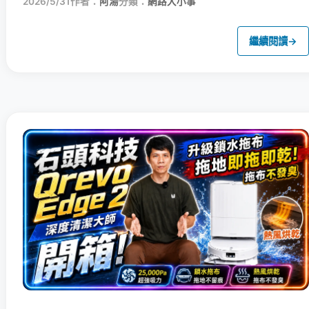
2026/5/31
作者：
阿湯
分類：
網路大小事
繼續閱讀
→