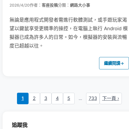
2026/4/20
作者：
客座投稿
分類：
網路大小事
無論是應用程式開發者需進行軟體測試，或手遊玩家渴
望以鍵鼠享受更精準的操控，在電腦上執行 Android 模
擬器已成為許多人的日常。如今，模擬器的安裝與流暢
度已超越以往。
繼續閱讀
→
1
2
3
4
5
...
733
下一頁 ›
追蹤我