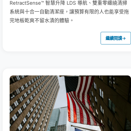
RetractSense™ 智慧升降 LDS 導航、雙重零纏繞清掃
系統與十合一自動清潔座，讓預算有限的人也能享受拖
完地板乾爽不留水漬的體驗。
繼續閱讀
→