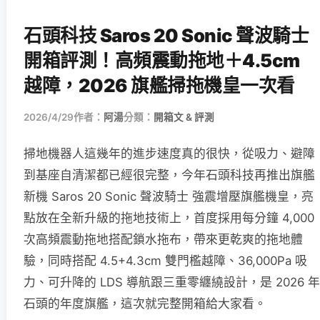
石頭科技 Saros 20 Sonic 聲波騎士
開箱評測！高頻震動拖地＋4.5cm
越障，2026 旗艦掃拖機皇一次看
2026/4/29
作者：
阿湯
分類：
開箱文 & 評測
掃地機器人這幾年的進步速度真的很快，從吸力、避障
到基座自清潔都已經很完整，今年石頭科技再推出旗艦
新機 Saros 20 Sonic 聲波騎士 強震增壓旗艦機皇，亮
點放在全新升級的拖地技術上，首度採用每分鐘 4,000
次高頻震動拖地搭配鎖水拖布，帶來更乾爽的拖地體
驗，同時搭配 4.5+4.3cm 雙門檻越障、36,000Pa 吸
力、可升降的 LDS 導航跟三重零纏繞設計，是 2026 年
石頭的年度旗艦，這次就完整開箱給大家看。