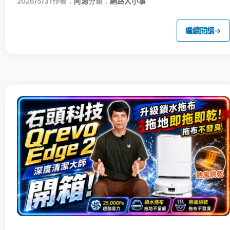
2026/5/31
作者：
阿湯
分類：
網路大小事
繼續閱讀
→