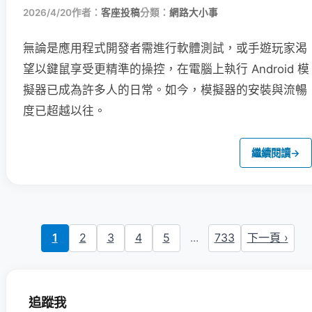
2026/4/20
作者：
客座投稿
分類：
網路大小事
無論是應用程式開發者需進行軟體測試，或手遊玩家渴
望以鍵鼠享受更精準的操控，在電腦上執行 Android 模
擬器已成為許多人的日常。如今，模擬器的安裝與流暢
度已超越以往。
繼續閱讀
→
1
2
3
4
5
...
733
下一頁 ›
追蹤我