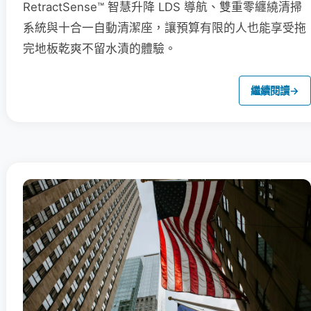
RetractSense™ 智慧升降 LDS 導航、雙重零纏繞清掃
系統與十合一自動清潔座，讓預算有限的人也能享受拖
完地板乾爽不留水漬的體驗。
繼續閱讀
→