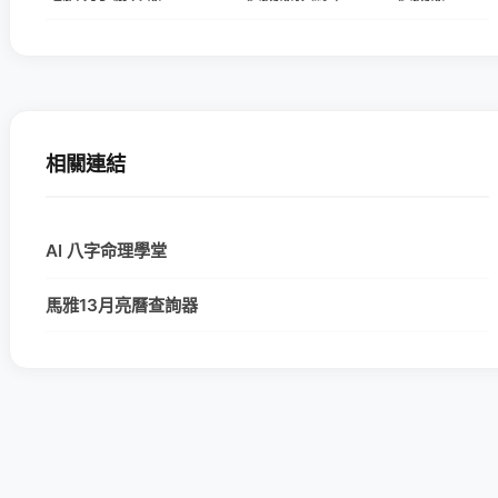
相關連結
AI 八字命理學堂
馬雅13月亮曆查詢器