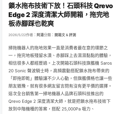
鎖水拖布技術下放！石頭科技 Qrevo
Edge 2 深度清潔大師開箱，拖完地
板赤腳踩也乾爽
2026/5/22
作者：
阿湯
分類：
開箱文 & 評測
掃拖機器人的拖地效果一直是消費者最在意的環節之
一，拖完地板殘留水漬、赤腳踩上去濕濕黏黏的體驗，
相信很多人都經歷過。上次開箱石頭科技旗艦機 Saros
20 Sonic 聲波騎士時，高頻震動搭配鎖水拖布帶來的
「即拖即乾」體驗讓不少人心動，但旗艦價格也讓一些
朋友猶豫，就有很多網友留言問有沒有更平價的選擇。
這次全台銷售第一掃地機器人品牌石頭科技推出的
Qrevo Edge 2 深度清潔大師，就是把鎖水拖布技術下
放到中階機種的答案，搭配 25,000Pa 吸力、