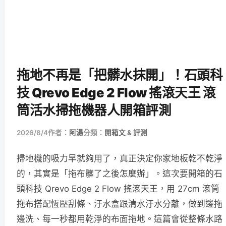
拖地不再是「把髒水抹開」！石頭科
技 Qrevo Edge 2 Flow 搖滾天王 滾
筒活水掃拖機器人開箱評測
2026/8/4
作者：
阿湯
分類：
開箱文 & 評測
掃地機的吸力早就夠用了，真正決定你家地板乾不乾淨
的，其實是「拖布髒了之後怎麼辦」。這次要開箱的石
頭科技 Qrevo Edge 2 Flow 搖滾天王，用 27cm 滾筒
拖布搭配恆壓刮條、汙水盒跟清水汙水分離，做到邊拖
邊洗、每一秒都用乾淨的布面拖地。這篇會從整條水路