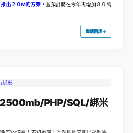
要
推出２０M的方案，
並預計將在今年再增加８０萬
繼續閱讀
→
2500mb/PHP/SQL/綁米
請免空的沒有人不知道吧！當然把他又搬出來教學