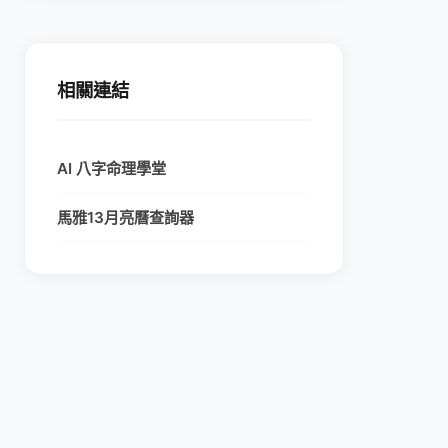
相關連結
AI 八字命理學堂
馬雅13月亮曆查詢器