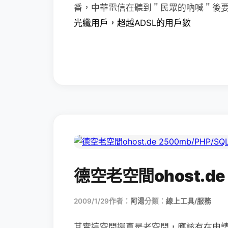
番，中華電信在聽到＂民眾的吶喊＂後
光纖用戶，超越ADSL的用戶數
德空老空間ohost.de 
2009/1/29
作者：
阿湯
分類：
線上工具/服務
其實這空間還真是老空間，應該有在申