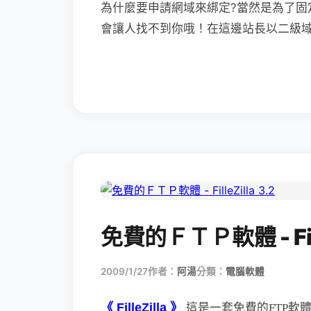
為什麼要申請網域來綁定?當然是為了固
會讓人找不到你哦！在這邊站長以二級域名
免費的ＦＴＰ軟體 - Fille
2009/1/27
作者：
阿湯
分類：
電腦軟體
《 FilleZilla 》
這是一套免費的FTP軟