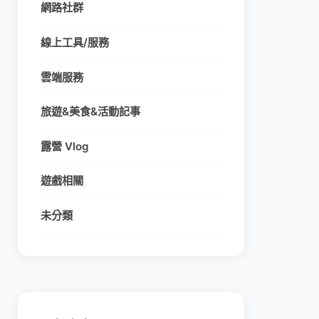
網路社群
線上工具/服務
雲端服務
旅遊&美食&活動記事
露營 Vlog
遊戲相關
未分類