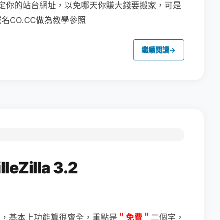
定你的站台網址，以免哪天你賺大錢要搬家，可是
CO.CC做為教學參照
繼續閱讀
→
Zilla 3.2
＂免費＂
二個字，
體，基本上功能算很齊全，重點是