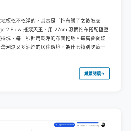
家地板乾不乾淨的，其實是「拖布髒了之後怎麼
e 2 Flow 搖滾天王，用 27cm 滾筒拖布搭配恆壓
拖邊洗、每一秒都用乾淨的布面拖地。這篇會從整
台灣潮濕又多油煙的居住環境，為什麼特別吃這一
繼續閱讀
→