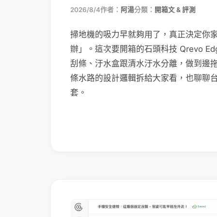
2026/8/4
作者：
阿湯
分類：
開箱文 & 評測
掃地機的吸力早就夠用了，真正決定你
辦」。這次要開箱的石頭科技 Qrevo Edg
刮條、汙水盒跟清水汙水分離，做到邊
條水路的設計邏輯拆給大家看，也聊聊
套。