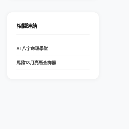
相關連結
AI 八字命理學堂
馬雅13月亮曆查詢器