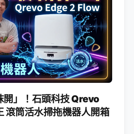
開」！石頭科技 Qrevo
搖滾天王 滾筒活水掃拖機器人開箱