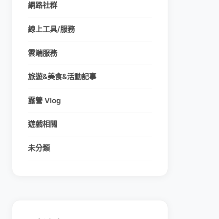
網路社群
線上工具/服務
雲端服務
旅遊&美食&活動記事
露營 Vlog
遊戲相關
未分類