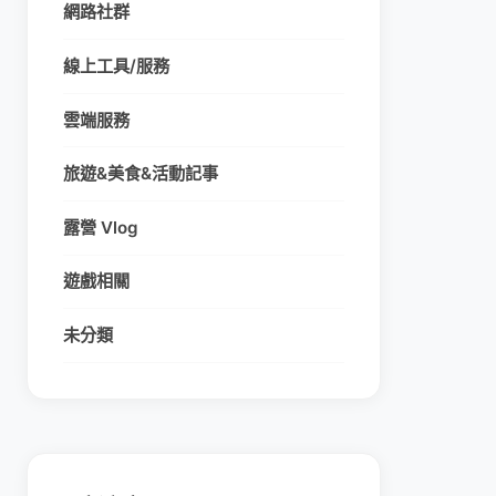
網路社群
線上工具/服務
雲端服務
旅遊&美食&活動記事
露營 Vlog
遊戲相關
未分類