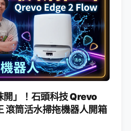
開」！石頭科技 Qrevo
搖滾天王 滾筒活水掃拖機器人開箱