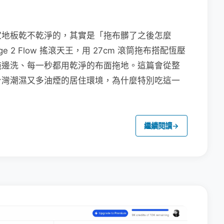
家地板乾不乾淨的，其實是「拖布髒了之後怎麼
e 2 Flow 搖滾天王，用 27cm 滾筒拖布搭配恆壓
拖邊洗、每一秒都用乾淨的布面拖地。這篇會從整
台灣潮濕又多油煙的居住環境，為什麼特別吃這一
繼續閱讀
→