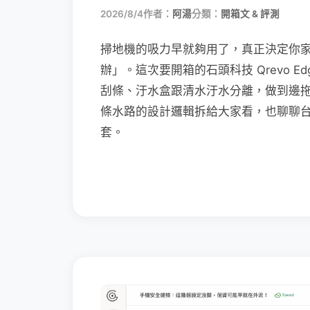
2026/8/4
作者：
阿湯
分類：
開箱文 & 評測
掃地機的吸力早就夠用了，真正決定你
辦」。這次要開箱的石頭科技 Qrevo Edg
刮條、汙水盒跟清水汙水分離，做到邊
條水路的設計邏輯拆給大家看，也聊聊
套。