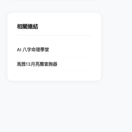
相關連結
AI 八字命理學堂
馬雅13月亮曆查詢器