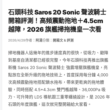
石頭科技 Saros 20 Sonic 聲波騎士
開箱評測！高頻震動拖地＋4.5cm
越障，2026 旗艦掃拖機皇一次看
2026/4/29
作者：
阿湯
分類：
開箱文 & 評測
掃地機器人這幾年的進步速度真的很快，從吸力、避障
到基座自清潔都已經很完整，今年石頭科技再推出旗艦
新機 Saros 20 Sonic 聲波騎士 強震增壓旗艦機皇，亮
點放在全新升級的拖地技術上，首度採用每分鐘 4,000
次高頻震動拖地搭配鎖水拖布，帶來更乾爽的拖地體
驗，同時搭配 4.5+4.3cm 雙門檻越障、36,000Pa 吸
力、可升降的 LDS 導航跟三重零纏繞設計，是 2026 年
石頭的年度旗艦，這次就完整開箱給大家看。