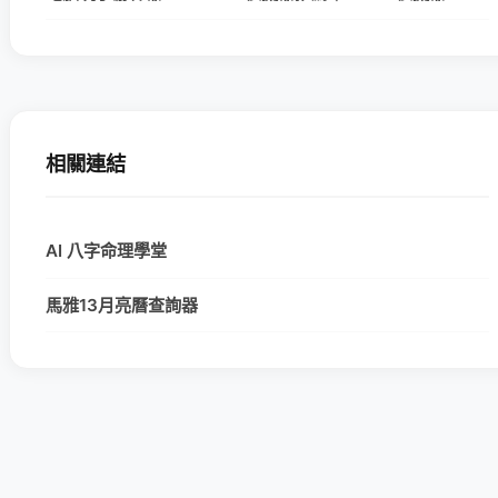
相關連結
AI 八字命理學堂
馬雅13月亮曆查詢器