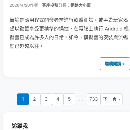
2026/4/20
作者：
客座投稿
分類：
網路大小事
無論是應用程式開發者需進行軟體測試，或手遊玩家渴
望以鍵鼠享受更精準的操控，在電腦上執行 Android 模
擬器已成為許多人的日常。如今，模擬器的安裝與流暢
度已超越以往。
繼續閱讀
→
1
2
3
4
5
...
733
下一頁 ›
追蹤我