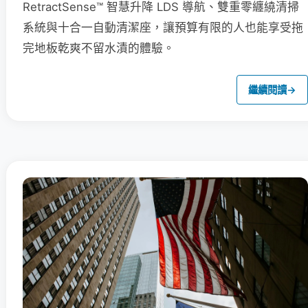
RetractSense™ 智慧升降 LDS 導航、雙重零纏繞清掃
系統與十合一自動清潔座，讓預算有限的人也能享受拖
完地板乾爽不留水漬的體驗。
繼續閱讀
→