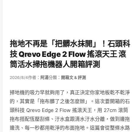
拖地不再是「把髒水抹開」！石頭科
技 Qrevo Edge 2 Flow 搖滾天王 滾
筒活水掃拖機器人開箱評測
2026/8/4
作者：
阿湯
分類：
開箱文 & 評測
掃地機的吸力早就夠用了，真正決定你家地板乾不乾淨
的，其實是「拖布髒了之後怎麼辦」。這次要開箱的石
頭科技 Qrevo Edge 2 Flow 搖滾天王，用 27cm 滾筒
拖布搭配恆壓刮條、汙水盒跟清水汙水分離，做到邊拖
邊洗、每一秒都用乾淨的布面拖地。這篇會從整條水路