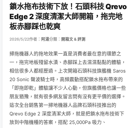
鎖水拖布技術下放！石頭科技 Qrevo
Edge 2 深度清潔大師開箱，拖完地
板赤腳踩也乾爽
2026/5/22
作者：
阿湯
分類：
開箱文 & 評測
掃拖機器人的拖地效果一直是消費者最在意的環節之
一，拖完地板殘留水漬、赤腳踩上去濕濕黏黏的體驗，
相信很多人都經歷過。上次開箱石頭科技旗艦機 Saros
20 Sonic 聲波騎士時，高頻震動搭配鎖水拖布帶來的
「即拖即乾」體驗讓不少人心動，但旗艦價格也讓一些
朋友猶豫，就有很多網友留言問有沒有更平價的選擇。
這次全台銷售第一掃地機器人品牌石頭科技推出的
Qrevo Edge 2 深度清潔大師，就是把鎖水拖布技術下
放到中階機種的答案，搭配 25,000Pa 吸力、