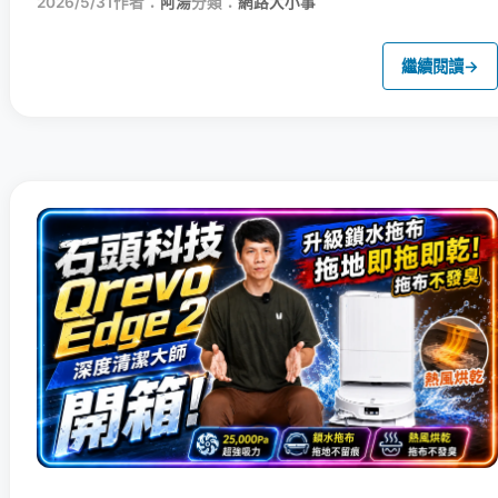
2026/5/31
作者：
阿湯
分類：
網路大小事
繼續閱讀
→