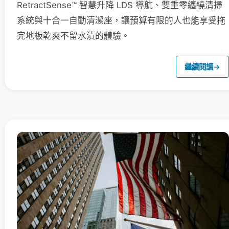
RetractSense™ 智慧升降 LDS 導航、雙重零纏繞清掃
系統與十合一自動清潔座，讓預算有限的人也能享受拖
完地板乾爽不留水漬的體驗。
繼續閱讀
→