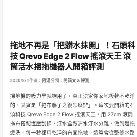
拖地不再是「把髒水抹開」！石頭科
技 Qrevo Edge 2 Flow 搖滾天王 滾
筒活水掃拖機器人開箱評測
2026/8/4
作者：
阿湯
分類：
開箱文 & 評測
掃地機的吸力早就夠用了，真正決定你家地板乾不乾淨
的，其實是「拖布髒了之後怎麼辦」。這次要開箱的石
頭科技 Qrevo Edge 2 Flow 搖滾天王，用 27cm 滾筒
拖布搭配恆壓刮條、汙水盒跟清水汙水分離，做到邊拖
邊洗、每一秒都用乾淨的布面拖地。這篇會從整條水路