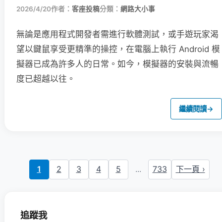
2026/4/20
作者：
客座投稿
分類：
網路大小事
無論是應用程式開發者需進行軟體測試，或手遊玩家渴
望以鍵鼠享受更精準的操控，在電腦上執行 Android 模
擬器已成為許多人的日常。如今，模擬器的安裝與流暢
度已超越以往。
繼續閱讀
→
1
2
3
4
5
...
733
下一頁 ›
追蹤我