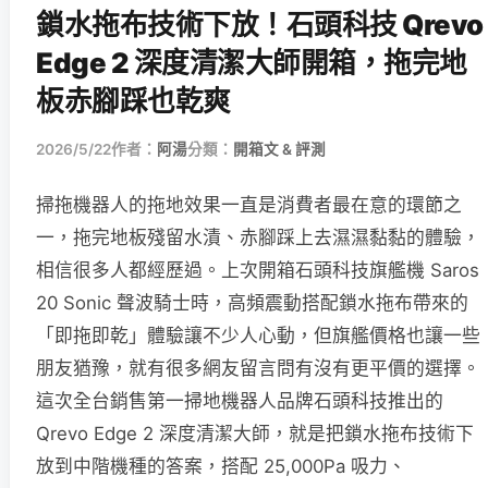
鎖水拖布技術下放！石頭科技 Qrevo
Edge 2 深度清潔大師開箱，拖完地
板赤腳踩也乾爽
2026/5/22
作者：
阿湯
分類：
開箱文 & 評測
掃拖機器人的拖地效果一直是消費者最在意的環節之
一，拖完地板殘留水漬、赤腳踩上去濕濕黏黏的體驗，
相信很多人都經歷過。上次開箱石頭科技旗艦機 Saros
20 Sonic 聲波騎士時，高頻震動搭配鎖水拖布帶來的
「即拖即乾」體驗讓不少人心動，但旗艦價格也讓一些
朋友猶豫，就有很多網友留言問有沒有更平價的選擇。
這次全台銷售第一掃地機器人品牌石頭科技推出的
Qrevo Edge 2 深度清潔大師，就是把鎖水拖布技術下
放到中階機種的答案，搭配 25,000Pa 吸力、