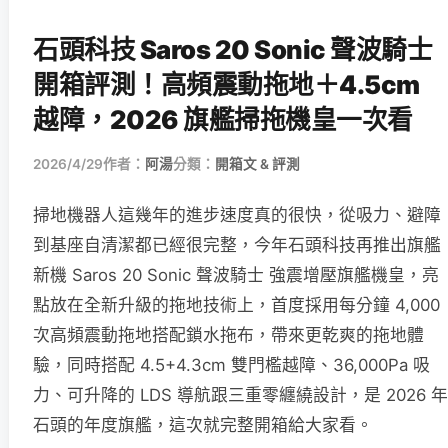
石頭科技 Saros 20 Sonic 聲波騎士
開箱評測！高頻震動拖地＋4.5cm
越障，2026 旗艦掃拖機皇一次看
2026/4/29
作者：
阿湯
分類：
開箱文 & 評測
掃地機器人這幾年的進步速度真的很快，從吸力、避障
到基座自清潔都已經很完整，今年石頭科技再推出旗艦
新機 Saros 20 Sonic 聲波騎士 強震增壓旗艦機皇，亮
點放在全新升級的拖地技術上，首度採用每分鐘 4,000
次高頻震動拖地搭配鎖水拖布，帶來更乾爽的拖地體
驗，同時搭配 4.5+4.3cm 雙門檻越障、36,000Pa 吸
力、可升降的 LDS 導航跟三重零纏繞設計，是 2026 年
石頭的年度旗艦，這次就完整開箱給大家看。