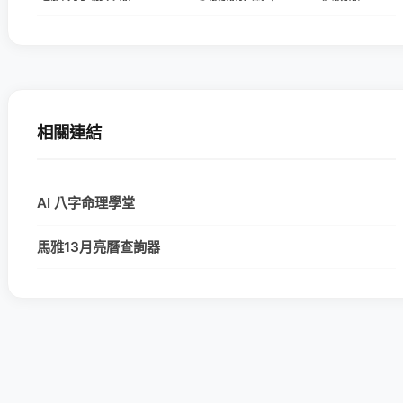
相關連結
AI 八字命理學堂
馬雅13月亮曆查詢器