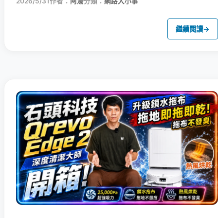
2026/5/31
作者：
阿湯
分類：
網路大小事
繼續閱讀
→