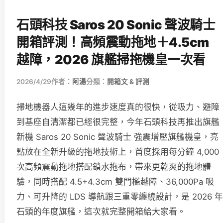
石頭科技 Saros 20 Sonic 聲波騎士
開箱評測！高頻震動拖地＋4.5cm
越障，2026 旗艦掃拖機皇一次看
2026/4/29
作者：
阿湯
分類：
開箱文 & 評測
掃地機器人這幾年的進步速度真的很快，從吸力、避障
到基座自清潔都已經很完整，今年石頭科技再推出旗艦
新機 Saros 20 Sonic 聲波騎士 強震增壓旗艦機皇，亮
點放在全新升級的拖地技術上，首度採用每分鐘 4,000
次高頻震動拖地搭配鎖水拖布，帶來更乾爽的拖地體
驗，同時搭配 4.5+4.3cm 雙門檻越障、36,000Pa 吸
力、可升降的 LDS 導航跟三重零纏繞設計，是 2026 年
石頭的年度旗艦，這次就完整開箱給大家看。