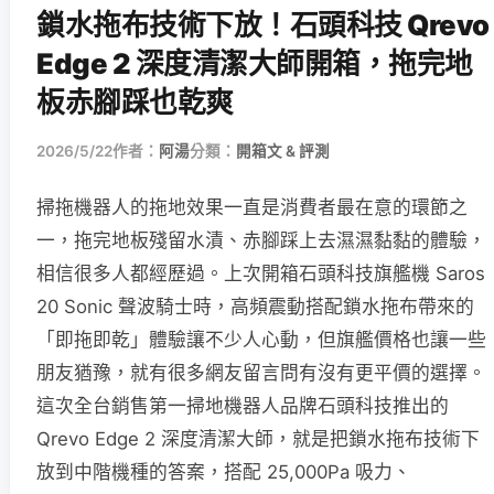
鎖水拖布技術下放！石頭科技 Qrevo
Edge 2 深度清潔大師開箱，拖完地
板赤腳踩也乾爽
2026/5/22
作者：
阿湯
分類：
開箱文 & 評測
掃拖機器人的拖地效果一直是消費者最在意的環節之
一，拖完地板殘留水漬、赤腳踩上去濕濕黏黏的體驗，
相信很多人都經歷過。上次開箱石頭科技旗艦機 Saros
20 Sonic 聲波騎士時，高頻震動搭配鎖水拖布帶來的
「即拖即乾」體驗讓不少人心動，但旗艦價格也讓一些
朋友猶豫，就有很多網友留言問有沒有更平價的選擇。
這次全台銷售第一掃地機器人品牌石頭科技推出的
Qrevo Edge 2 深度清潔大師，就是把鎖水拖布技術下
放到中階機種的答案，搭配 25,000Pa 吸力、