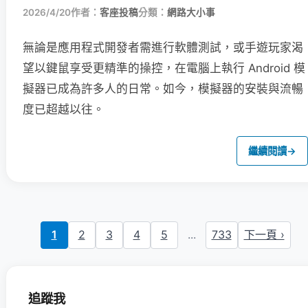
2026/4/20
作者：
客座投稿
分類：
網路大小事
無論是應用程式開發者需進行軟體測試，或手遊玩家渴
望以鍵鼠享受更精準的操控，在電腦上執行 Android 模
擬器已成為許多人的日常。如今，模擬器的安裝與流暢
度已超越以往。
繼續閱讀
→
1
2
3
4
5
...
733
下一頁 ›
追蹤我