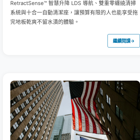
RetractSense™ 智慧升降 LDS 導航、雙重零纏繞清掃
系統與十合一自動清潔座，讓預算有限的人也能享受拖
完地板乾爽不留水漬的體驗。
繼續閱讀
→