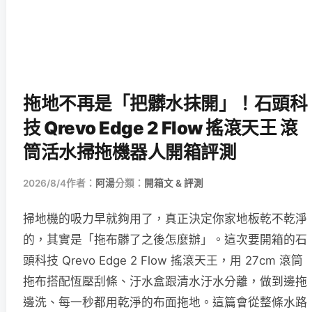
拖地不再是「把髒水抹開」！石頭科
技 Qrevo Edge 2 Flow 搖滾天王 滾
筒活水掃拖機器人開箱評測
2026/8/4
作者：
阿湯
分類：
開箱文 & 評測
掃地機的吸力早就夠用了，真正決定你家地板乾不乾淨
的，其實是「拖布髒了之後怎麼辦」。這次要開箱的石
頭科技 Qrevo Edge 2 Flow 搖滾天王，用 27cm 滾筒
拖布搭配恆壓刮條、汙水盒跟清水汙水分離，做到邊拖
邊洗、每一秒都用乾淨的布面拖地。這篇會從整條水路