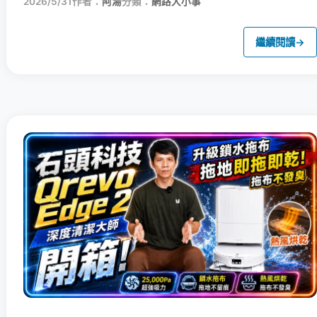
2026/5/31
作者：
阿湯
分類：
網路大小事
繼續閱讀
→