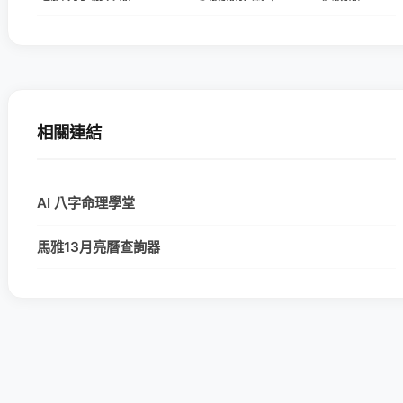
相關連結
AI 八字命理學堂
馬雅13月亮曆查詢器