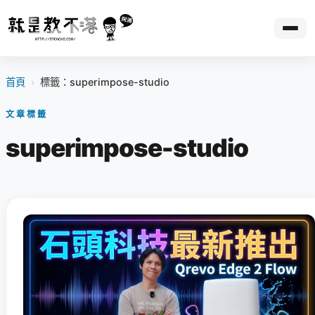
首頁
›
標籤：superimpose-studio
文章標籤
superimpose-studio