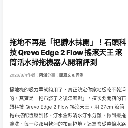
拖地不再是「把髒水抹開」！石頭科
技 Qrevo Edge 2 Flow 搖滾天王 滾
筒活水掃拖機器人開箱評測
2026/8/4
作者：
阿湯
分類：
開箱文 & 評測
掃地機的吸力早就夠用了，真正決定你家地板乾不乾淨
的，其實是「拖布髒了之後怎麼辦」。這次要開箱的石
頭科技 Qrevo Edge 2 Flow 搖滾天王，用 27cm 滾筒
拖布搭配恆壓刮條、汙水盒跟清水汙水分離，做到邊拖
邊洗、每一秒都用乾淨的布面拖地。這篇會從整條水路