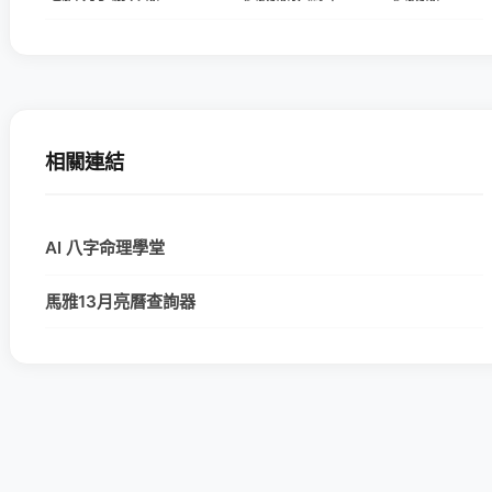
相關連結
AI 八字命理學堂
馬雅13月亮曆查詢器