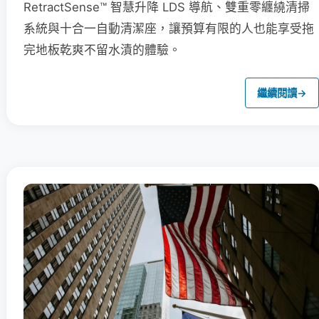
RetractSense™ 智慧升降 LDS 導航、雙重零纏繞清掃
系統與十合一自動清潔座，讓預算有限的人也能享受拖
完地板乾爽不留水漬的體驗。
繼續閱讀
→