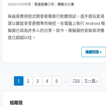
2026/4/20
作者：
客座投稿
分類：
網路大小事
無論是應用程式開發者需進行軟體測試，或手遊玩家渴
望以鍵鼠享受更精準的操控，在電腦上執行 Android 模
擬器已成為許多人的日常。如今，模擬器的安裝與流暢
度已超越以往。
繼續閱讀
→
1
2
3
4
5
...
733
下一頁 ›
追蹤我