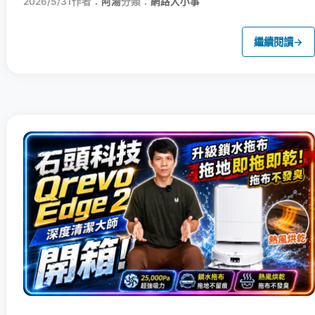
2026/5/31
作者：
阿湯
分類：
網路大小事
繼續閱讀
→