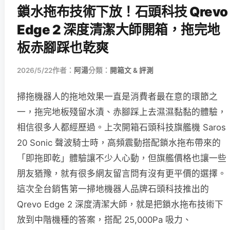
鎖水拖布技術下放！石頭科技 Qrevo
Edge 2 深度清潔大師開箱，拖完地
板赤腳踩也乾爽
2026/5/22
作者：
阿湯
分類：
開箱文 & 評測
掃拖機器人的拖地效果一直是消費者最在意的環節之
一，拖完地板殘留水漬、赤腳踩上去濕濕黏黏的體驗，
相信很多人都經歷過。上次開箱石頭科技旗艦機 Saros
20 Sonic 聲波騎士時，高頻震動搭配鎖水拖布帶來的
「即拖即乾」體驗讓不少人心動，但旗艦價格也讓一些
朋友猶豫，就有很多網友留言問有沒有更平價的選擇。
這次全台銷售第一掃地機器人品牌石頭科技推出的
Qrevo Edge 2 深度清潔大師，就是把鎖水拖布技術下
放到中階機種的答案，搭配 25,000Pa 吸力、