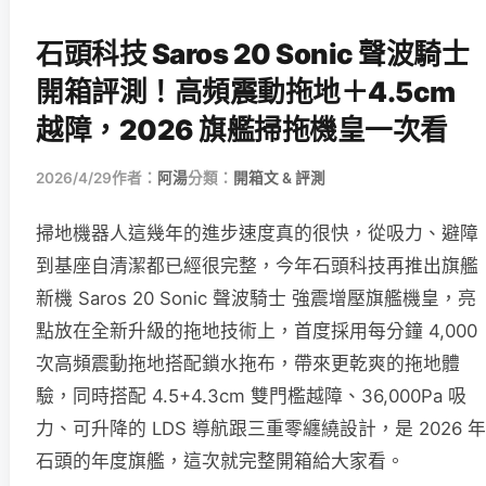
石頭科技 Saros 20 Sonic 聲波騎士
開箱評測！高頻震動拖地＋4.5cm
越障，2026 旗艦掃拖機皇一次看
2026/4/29
作者：
阿湯
分類：
開箱文 & 評測
掃地機器人這幾年的進步速度真的很快，從吸力、避障
到基座自清潔都已經很完整，今年石頭科技再推出旗艦
新機 Saros 20 Sonic 聲波騎士 強震增壓旗艦機皇，亮
點放在全新升級的拖地技術上，首度採用每分鐘 4,000
次高頻震動拖地搭配鎖水拖布，帶來更乾爽的拖地體
驗，同時搭配 4.5+4.3cm 雙門檻越障、36,000Pa 吸
力、可升降的 LDS 導航跟三重零纏繞設計，是 2026 年
石頭的年度旗艦，這次就完整開箱給大家看。