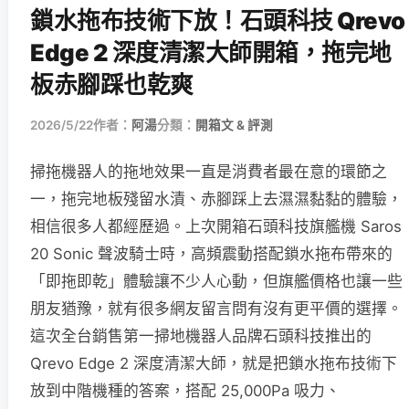
鎖水拖布技術下放！石頭科技 Qrevo
Edge 2 深度清潔大師開箱，拖完地
板赤腳踩也乾爽
2026/5/22
作者：
阿湯
分類：
開箱文 & 評測
掃拖機器人的拖地效果一直是消費者最在意的環節之
一，拖完地板殘留水漬、赤腳踩上去濕濕黏黏的體驗，
相信很多人都經歷過。上次開箱石頭科技旗艦機 Saros
20 Sonic 聲波騎士時，高頻震動搭配鎖水拖布帶來的
「即拖即乾」體驗讓不少人心動，但旗艦價格也讓一些
朋友猶豫，就有很多網友留言問有沒有更平價的選擇。
這次全台銷售第一掃地機器人品牌石頭科技推出的
Qrevo Edge 2 深度清潔大師，就是把鎖水拖布技術下
放到中階機種的答案，搭配 25,000Pa 吸力、