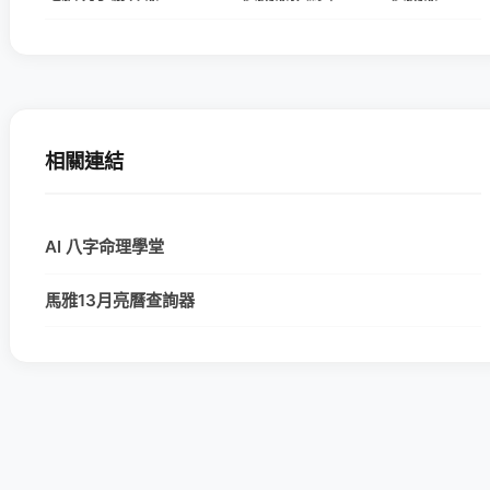
相關連結
AI 八字命理學堂
馬雅13月亮曆查詢器