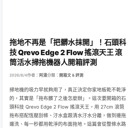
拖地不再是「把髒水抹開」！石頭科
技 Qrevo Edge 2 Flow 搖滾天王 滾
筒活水掃拖機器人開箱評測
2026/8/4
作者：
阿湯
分類：
開箱文 & 評測
掃地機的吸力早就夠用了，真正決定你家地板乾不乾淨
的，其實是「拖布髒了之後怎麼辦」。這次要開箱的石
頭科技 Qrevo Edge 2 Flow 搖滾天王，用 27cm 滾筒
拖布搭配恆壓刮條、汙水盒跟清水汙水分離，做到邊拖
邊洗、每一秒都用乾淨的布面拖地。這篇會從整條水路