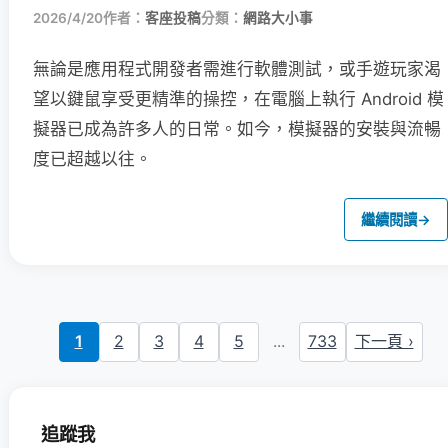
2026/4/20
作者：
客座投稿
分類：
網路大小事
無論是應用程式開發者需進行軟體測試，或手遊玩家渴
望以鍵鼠享受更精準的操控，在電腦上執行 Android 模
擬器已成為許多人的日常。如今，模擬器的安裝與流暢
度已超越以往。
繼續閱讀
→
1
2
3
4
5
...
733
下一頁 ›
追蹤我