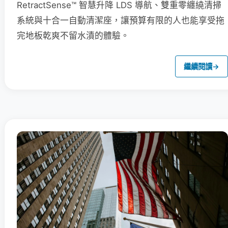
RetractSense™ 智慧升降 LDS 導航、雙重零纏繞清掃
系統與十合一自動清潔座，讓預算有限的人也能享受拖
完地板乾爽不留水漬的體驗。
繼續閱讀
→