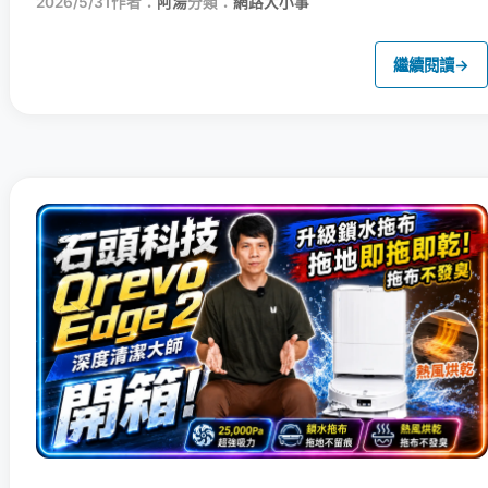
2026/5/31
作者：
阿湯
分類：
網路大小事
繼續閱讀
→