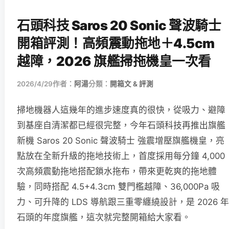
石頭科技 Saros 20 Sonic 聲波騎士
開箱評測！高頻震動拖地＋4.5cm
越障，2026 旗艦掃拖機皇一次看
2026/4/29
作者：
阿湯
分類：
開箱文 & 評測
掃地機器人這幾年的進步速度真的很快，從吸力、避障
到基座自清潔都已經很完整，今年石頭科技再推出旗艦
新機 Saros 20 Sonic 聲波騎士 強震增壓旗艦機皇，亮
點放在全新升級的拖地技術上，首度採用每分鐘 4,000
次高頻震動拖地搭配鎖水拖布，帶來更乾爽的拖地體
驗，同時搭配 4.5+4.3cm 雙門檻越障、36,000Pa 吸
力、可升降的 LDS 導航跟三重零纏繞設計，是 2026 年
石頭的年度旗艦，這次就完整開箱給大家看。