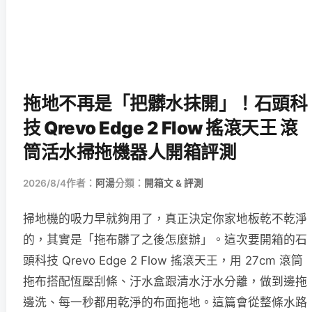
拖地不再是「把髒水抹開」！石頭科
技 Qrevo Edge 2 Flow 搖滾天王 滾
筒活水掃拖機器人開箱評測
2026/8/4
作者：
阿湯
分類：
開箱文 & 評測
掃地機的吸力早就夠用了，真正決定你家地板乾不乾淨
的，其實是「拖布髒了之後怎麼辦」。這次要開箱的石
頭科技 Qrevo Edge 2 Flow 搖滾天王，用 27cm 滾筒
拖布搭配恆壓刮條、汙水盒跟清水汙水分離，做到邊拖
邊洗、每一秒都用乾淨的布面拖地。這篇會從整條水路