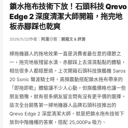
鎖水拖布技術下放！石頭科技 Qrevo
Edge 2 深度清潔大師開箱，拖完地
板赤腳踩也乾爽
2026/5/22
作者：
阿湯
分類：
開箱文 & 評測
掃拖機器人的拖地效果一直是消費者最在意的環節之
一，拖完地板殘留水漬、赤腳踩上去濕濕黏黏的體驗，
相信很多人都經歷過。上次開箱石頭科技旗艦機 Saros
20 Sonic 聲波騎士時，高頻震動搭配鎖水拖布帶來的
「即拖即乾」體驗讓不少人心動，但旗艦價格也讓一些
朋友猶豫，就有很多網友留言問有沒有更平價的選擇。
這次全台銷售第一掃地機器人品牌石頭科技推出的
Qrevo Edge 2 深度清潔大師，就是把鎖水拖布技術下
放到中階機種的答案，搭配 25,000Pa 吸力、