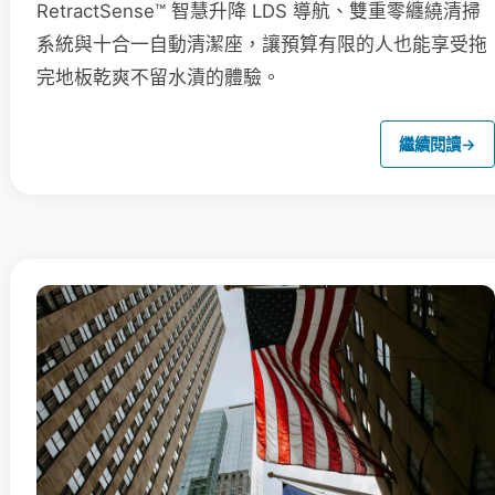
RetractSense™ 智慧升降 LDS 導航、雙重零纏繞清掃
系統與十合一自動清潔座，讓預算有限的人也能享受拖
完地板乾爽不留水漬的體驗。
繼續閱讀
→