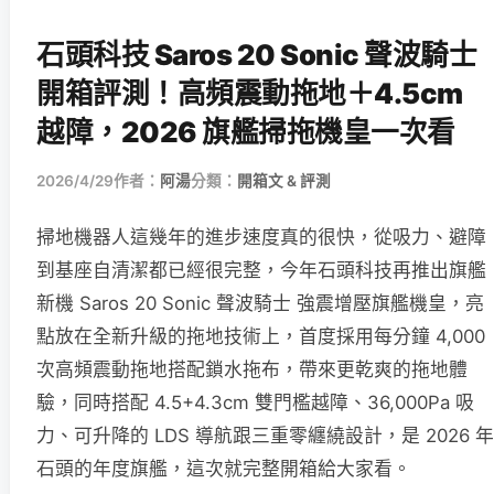
石頭科技 Saros 20 Sonic 聲波騎士
開箱評測！高頻震動拖地＋4.5cm
越障，2026 旗艦掃拖機皇一次看
2026/4/29
作者：
阿湯
分類：
開箱文 & 評測
掃地機器人這幾年的進步速度真的很快，從吸力、避障
到基座自清潔都已經很完整，今年石頭科技再推出旗艦
新機 Saros 20 Sonic 聲波騎士 強震增壓旗艦機皇，亮
點放在全新升級的拖地技術上，首度採用每分鐘 4,000
次高頻震動拖地搭配鎖水拖布，帶來更乾爽的拖地體
驗，同時搭配 4.5+4.3cm 雙門檻越障、36,000Pa 吸
力、可升降的 LDS 導航跟三重零纏繞設計，是 2026 年
石頭的年度旗艦，這次就完整開箱給大家看。