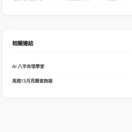
相關連結
AI 八字命理學堂
馬雅13月亮曆查詢器