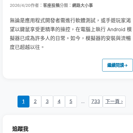
2026/4/20
作者：
客座投稿
分類：
網路大小事
無論是應用程式開發者需進行軟體測試，或手遊玩家渴
望以鍵鼠享受更精準的操控，在電腦上執行 Android 模
擬器已成為許多人的日常。如今，模擬器的安裝與流暢
度已超越以往。
繼續閱讀
→
1
2
3
4
5
...
733
下一頁 ›
追蹤我