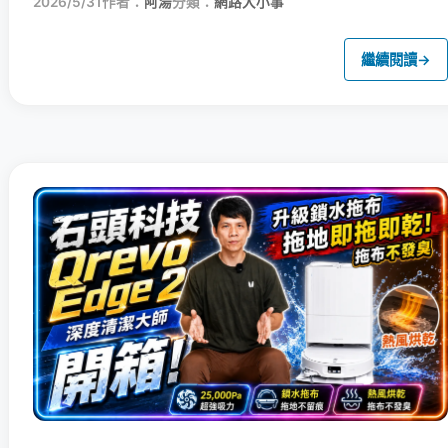
2026/5/31
作者：
阿湯
分類：
網路大小事
繼續閱讀
→