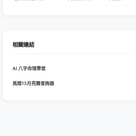
相關連結
AI 八字命理學堂
馬雅13月亮曆查詢器