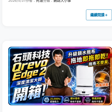
2026/5/31
作者：
阿湯
分類：
網路大小事
繼續閱讀
→