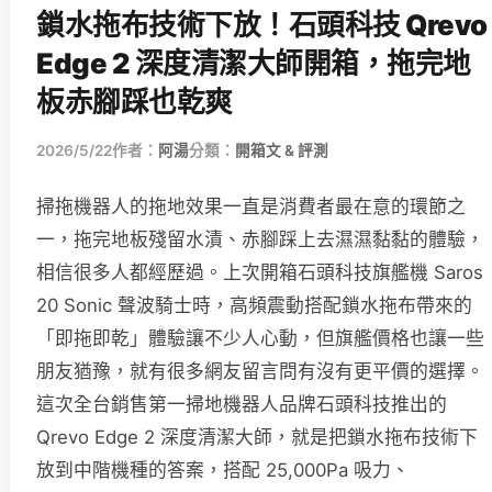
鎖水拖布技術下放！石頭科技 Qrevo
Edge 2 深度清潔大師開箱，拖完地
板赤腳踩也乾爽
2026/5/22
作者：
阿湯
分類：
開箱文 & 評測
掃拖機器人的拖地效果一直是消費者最在意的環節之
一，拖完地板殘留水漬、赤腳踩上去濕濕黏黏的體驗，
相信很多人都經歷過。上次開箱石頭科技旗艦機 Saros
20 Sonic 聲波騎士時，高頻震動搭配鎖水拖布帶來的
「即拖即乾」體驗讓不少人心動，但旗艦價格也讓一些
朋友猶豫，就有很多網友留言問有沒有更平價的選擇。
這次全台銷售第一掃地機器人品牌石頭科技推出的
Qrevo Edge 2 深度清潔大師，就是把鎖水拖布技術下
放到中階機種的答案，搭配 25,000Pa 吸力、