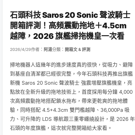
石頭科技 Saros 20 Sonic 聲波騎士
開箱評測！高頻震動拖地＋4.5cm
越障，2026 旗艦掃拖機皇一次看
2026/4/29
作者：
阿湯
分類：
開箱文 & 評測
掃地機器人這幾年的進步速度真的很快，從吸力、避障
到基座自清潔都已經很完整，今年石頭科技再推出旗艦
新機 Saros 20 Sonic 聲波騎士 強震增壓旗艦機皇，亮
點放在全新升級的拖地技術上，首度採用每分鐘 4,000
次高頻震動拖地搭配鎖水拖布，帶來更乾爽的拖地體
驗，同時搭配 4.5+4.3cm 雙門檻越障、36,000Pa 吸
力、可升降的 LDS 導航跟三重零纏繞設計，是 2026 年
石頭的年度旗艦，這次就完整開箱給大家看。