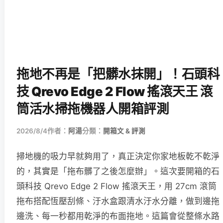
拖地不再是「把髒水抹開」！石頭科
技 Qrevo Edge 2 Flow 搖滾天王 滾
筒活水掃拖機器人開箱評測
2026/8/4
作者：
阿湯
分類：
開箱文 & 評測
掃地機的吸力早就夠用了，真正決定你家地板乾不乾淨
的，其實是「拖布髒了之後怎麼辦」。這次要開箱的石
頭科技 Qrevo Edge 2 Flow 搖滾天王，用 27cm 滾筒
拖布搭配恆壓刮條、汙水盒跟清水汙水分離，做到邊拖
邊洗、每一秒都用乾淨的布面拖地。這篇會從整條水路