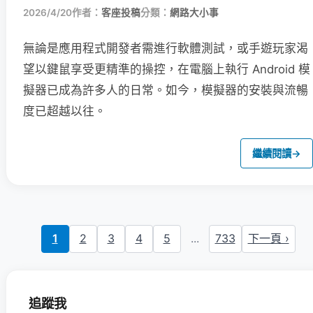
2026/4/20
作者：
客座投稿
分類：
網路大小事
無論是應用程式開發者需進行軟體測試，或手遊玩家渴
望以鍵鼠享受更精準的操控，在電腦上執行 Android 模
擬器已成為許多人的日常。如今，模擬器的安裝與流暢
度已超越以往。
繼續閱讀
→
1
2
3
4
5
...
733
下一頁 ›
追蹤我