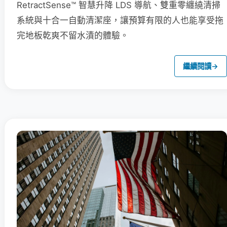
RetractSense™ 智慧升降 LDS 導航、雙重零纏繞清掃
系統與十合一自動清潔座，讓預算有限的人也能享受拖
完地板乾爽不留水漬的體驗。
繼續閱讀
→