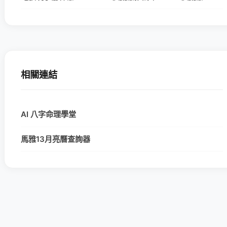
相關連結
AI 八字命理學堂
馬雅13月亮曆查詢器