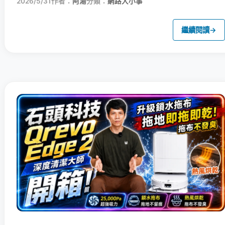
2026/5/31
作者：
阿湯
分類：
網路大小事
繼續閱讀
→