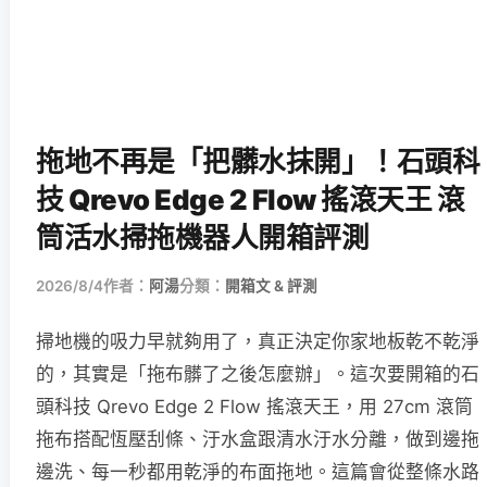
拖地不再是「把髒水抹開」！石頭科
技 Qrevo Edge 2 Flow 搖滾天王 滾
筒活水掃拖機器人開箱評測
2026/8/4
作者：
阿湯
分類：
開箱文 & 評測
掃地機的吸力早就夠用了，真正決定你家地板乾不乾淨
的，其實是「拖布髒了之後怎麼辦」。這次要開箱的石
頭科技 Qrevo Edge 2 Flow 搖滾天王，用 27cm 滾筒
拖布搭配恆壓刮條、汙水盒跟清水汙水分離，做到邊拖
邊洗、每一秒都用乾淨的布面拖地。這篇會從整條水路