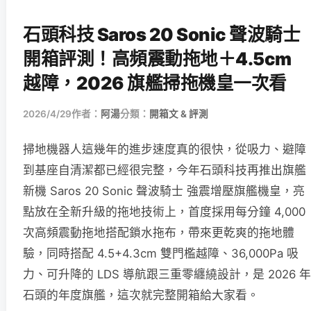
石頭科技 Saros 20 Sonic 聲波騎士
開箱評測！高頻震動拖地＋4.5cm
越障，2026 旗艦掃拖機皇一次看
2026/4/29
作者：
阿湯
分類：
開箱文 & 評測
掃地機器人這幾年的進步速度真的很快，從吸力、避障
到基座自清潔都已經很完整，今年石頭科技再推出旗艦
新機 Saros 20 Sonic 聲波騎士 強震增壓旗艦機皇，亮
點放在全新升級的拖地技術上，首度採用每分鐘 4,000
次高頻震動拖地搭配鎖水拖布，帶來更乾爽的拖地體
驗，同時搭配 4.5+4.3cm 雙門檻越障、36,000Pa 吸
力、可升降的 LDS 導航跟三重零纏繞設計，是 2026 年
石頭的年度旗艦，這次就完整開箱給大家看。