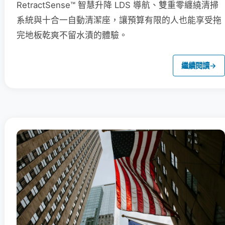
RetractSense™ 智慧升降 LDS 導航、雙重零纏繞清掃
系統與十合一自動清潔座，讓預算有限的人也能享受拖
完地板乾爽不留水漬的體驗。
繼續閱讀
→