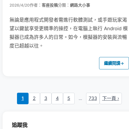
2026/4/20
作者：
客座投稿
分類：
網路大小事
無論是應用程式開發者需進行軟體測試，或手遊玩家渴
望以鍵鼠享受更精準的操控，在電腦上執行 Android 模
擬器已成為許多人的日常。如今，模擬器的安裝與流暢
度已超越以往。
繼續閱讀
→
1
2
3
4
5
...
733
下一頁 ›
追蹤我