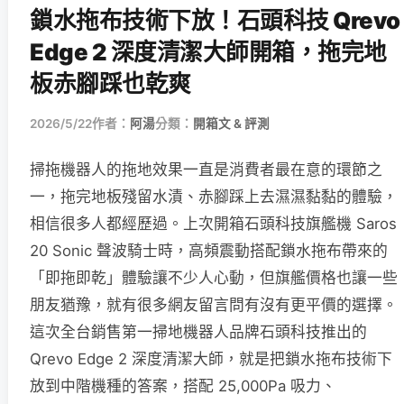
鎖水拖布技術下放！石頭科技 Qrevo
Edge 2 深度清潔大師開箱，拖完地
板赤腳踩也乾爽
2026/5/22
作者：
阿湯
分類：
開箱文 & 評測
掃拖機器人的拖地效果一直是消費者最在意的環節之
一，拖完地板殘留水漬、赤腳踩上去濕濕黏黏的體驗，
相信很多人都經歷過。上次開箱石頭科技旗艦機 Saros
20 Sonic 聲波騎士時，高頻震動搭配鎖水拖布帶來的
「即拖即乾」體驗讓不少人心動，但旗艦價格也讓一些
朋友猶豫，就有很多網友留言問有沒有更平價的選擇。
這次全台銷售第一掃地機器人品牌石頭科技推出的
Qrevo Edge 2 深度清潔大師，就是把鎖水拖布技術下
放到中階機種的答案，搭配 25,000Pa 吸力、