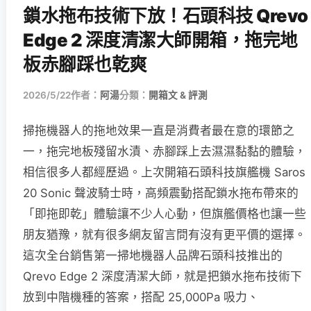
鎖水拖布技術下放！石頭科技 Qrevo
Edge 2 深度清潔大師開箱，拖完地
板赤腳踩也乾爽
2026/5/22
作者：
阿湯
分類：
開箱文 & 評測
掃拖機器人的拖地效果一直是消費者最在意的環節之
一，拖完地板殘留水漬、赤腳踩上去濕濕黏黏的體驗，
相信很多人都經歷過。上次開箱石頭科技旗艦機 Saros
20 Sonic 聲波騎士時，高頻震動搭配鎖水拖布帶來的
「即拖即乾」體驗讓不少人心動，但旗艦價格也讓一些
朋友猶豫，就有很多網友留言問有沒有更平價的選擇。
這次全台銷售第一掃地機器人品牌石頭科技推出的
Qrevo Edge 2 深度清潔大師，就是把鎖水拖布技術下
放到中階機種的答案，搭配 25,000Pa 吸力、