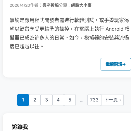
2026/4/20
作者：
客座投稿
分類：
網路大小事
無論是應用程式開發者需進行軟體測試，或手遊玩家渴
望以鍵鼠享受更精準的操控，在電腦上執行 Android 模
擬器已成為許多人的日常。如今，模擬器的安裝與流暢
度已超越以往。
繼續閱讀
→
1
2
3
4
5
...
733
下一頁 ›
追蹤我