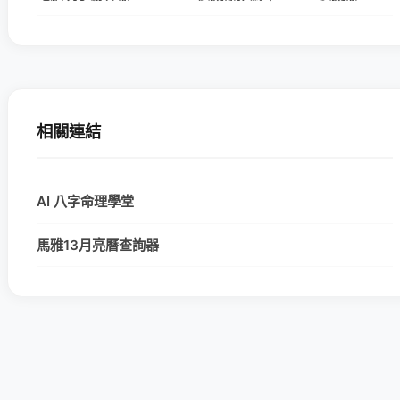
相關連結
AI 八字命理學堂
馬雅13月亮曆查詢器