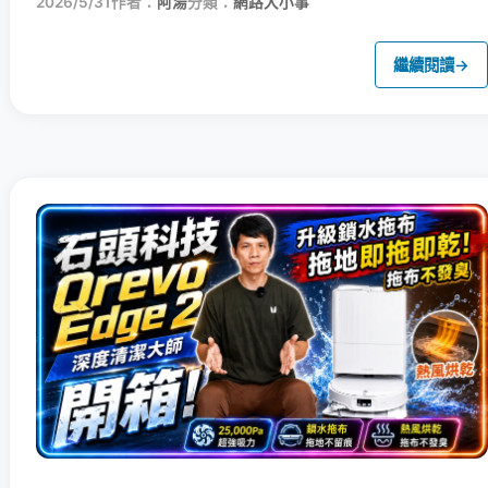
2026/5/31
作者：
阿湯
分類：
網路大小事
繼續閱讀
→