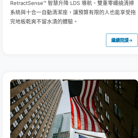
RetractSense™ 智慧升降 LDS 導航、雙重零纏繞清掃
系統與十合一自動清潔座，讓預算有限的人也能享受拖
完地板乾爽不留水漬的體驗。
繼續閱讀
→