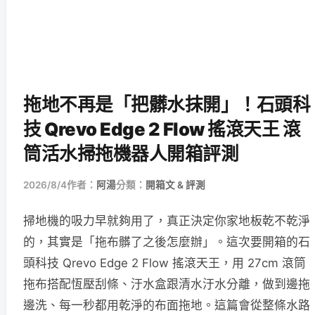
拖地不再是「把髒水抹開」！石頭科
技 Qrevo Edge 2 Flow 搖滾天王 滾
筒活水掃拖機器人開箱評測
2026/8/4
作者：
阿湯
分類：
開箱文 & 評測
掃地機的吸力早就夠用了，真正決定你家地板乾不乾淨
的，其實是「拖布髒了之後怎麼辦」。這次要開箱的石
頭科技 Qrevo Edge 2 Flow 搖滾天王，用 27cm 滾筒
拖布搭配恆壓刮條、汙水盒跟清水汙水分離，做到邊拖
邊洗、每一秒都用乾淨的布面拖地。這篇會從整條水路