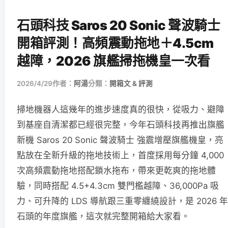
石頭科技 Saros 20 Sonic 聲波騎士
開箱評測！高頻震動拖地＋4.5cm
越障，2026 旗艦掃拖機皇一次看
2026/4/29
作者：
阿湯
分類：
開箱文 & 評測
掃地機器人這幾年的進步速度真的很快，從吸力、避障
到基座自清潔都已經很完整，今年石頭科技再推出旗艦
新機 Saros 20 Sonic 聲波騎士 強震增壓旗艦機皇，亮
點放在全新升級的拖地技術上，首度採用每分鐘 4,000
次高頻震動拖地搭配鎖水拖布，帶來更乾爽的拖地體
驗，同時搭配 4.5+4.3cm 雙門檻越障、36,000Pa 吸
力、可升降的 LDS 導航跟三重零纏繞設計，是 2026 年
石頭的年度旗艦，這次就完整開箱給大家看。