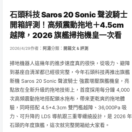
石頭科技 Saros 20 Sonic 聲波騎士
開箱評測！高頻震動拖地＋4.5cm
越障，2026 旗艦掃拖機皇一次看
2026/4/29
作者：
阿湯
分類：
開箱文 & 評測
掃地機器人這幾年的進步速度真的很快，從吸力、避障
到基座自清潔都已經很完整，今年石頭科技再推出旗艦
新機 Saros 20 Sonic 聲波騎士 強震增壓旗艦機皇，亮
點放在全新升級的拖地技術上，首度採用每分鐘 4,000
次高頻震動拖地搭配鎖水拖布，帶來更乾爽的拖地體
驗，同時搭配 4.5+4.3cm 雙門檻越障、36,000Pa 吸
力、可升降的 LDS 導航跟三重零纏繞設計，是 2026 年
石頭的年度旗艦，這次就完整開箱給大家看。