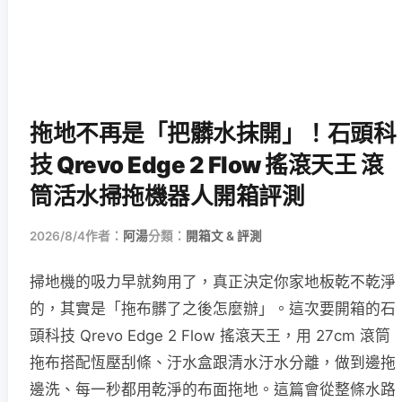
拖地不再是「把髒水抹開」！石頭科
技 Qrevo Edge 2 Flow 搖滾天王 滾
筒活水掃拖機器人開箱評測
2026/8/4
作者：
阿湯
分類：
開箱文 & 評測
掃地機的吸力早就夠用了，真正決定你家地板乾不乾淨
的，其實是「拖布髒了之後怎麼辦」。這次要開箱的石
頭科技 Qrevo Edge 2 Flow 搖滾天王，用 27cm 滾筒
拖布搭配恆壓刮條、汙水盒跟清水汙水分離，做到邊拖
邊洗、每一秒都用乾淨的布面拖地。這篇會從整條水路