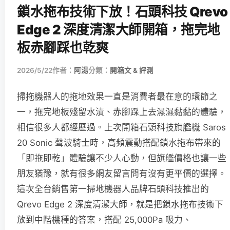
鎖水拖布技術下放！石頭科技 Qrevo
Edge 2 深度清潔大師開箱，拖完地
板赤腳踩也乾爽
2026/5/22
作者：
阿湯
分類：
開箱文 & 評測
掃拖機器人的拖地效果一直是消費者最在意的環節之
一，拖完地板殘留水漬、赤腳踩上去濕濕黏黏的體驗，
相信很多人都經歷過。上次開箱石頭科技旗艦機 Saros
20 Sonic 聲波騎士時，高頻震動搭配鎖水拖布帶來的
「即拖即乾」體驗讓不少人心動，但旗艦價格也讓一些
朋友猶豫，就有很多網友留言問有沒有更平價的選擇。
這次全台銷售第一掃地機器人品牌石頭科技推出的
Qrevo Edge 2 深度清潔大師，就是把鎖水拖布技術下
放到中階機種的答案，搭配 25,000Pa 吸力、