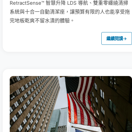
RetractSense™ 智慧升降 LDS 導航、雙重零纏繞清掃
系統與十合一自動清潔座，讓預算有限的人也能享受拖
完地板乾爽不留水漬的體驗。
繼續閱讀
→