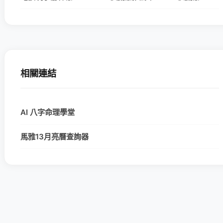
相關連結
AI 八字命理學堂
馬雅13月亮曆查詢器