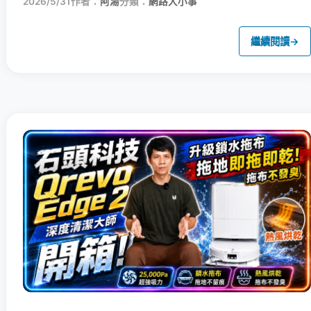
2026/5/31
作者：
阿湯
分類：
網路大小事
繼續閱讀
→