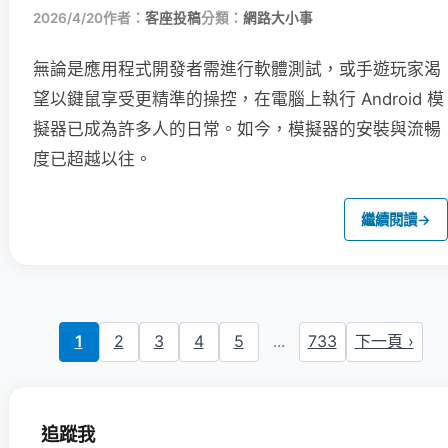
2026/4/20
作者：
客座投稿
分類：
網路大小事
無論是應用程式開發者需進行軟體測試，或手遊玩家渴
望以鍵鼠享受更精準的操控，在電腦上執行 Android 模
擬器已成為許多人的日常。如今，模擬器的安裝與流暢
度已超越以往。
繼續閱讀
→
1
2
3
4
5
...
733
下一頁 ›
追蹤我