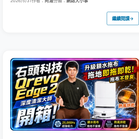
2026/5/31
作者：
阿湯
分類：
網路大小事
繼續閱讀
→