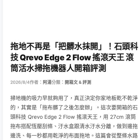
拖地不再是「把髒水抹開」！石頭科
技 Qrevo Edge 2 Flow 搖滾天王 滾
筒活水掃拖機器人開箱評測
2026/8/4
作者：
阿湯
分類：
開箱文 & 評測
掃地機的吸力早就夠用了，真正決定你家地板乾不乾淨
的，其實是「拖布髒了之後怎麼辦」。這次要開箱的石
頭科技 Qrevo Edge 2 Flow 搖滾天王，用 27cm 滾筒
拖布搭配恆壓刮條、汙水盒跟清水汙水分離，做到邊拖
邊洗、每一秒都用乾淨的布面拖地。這篇會從整條水路