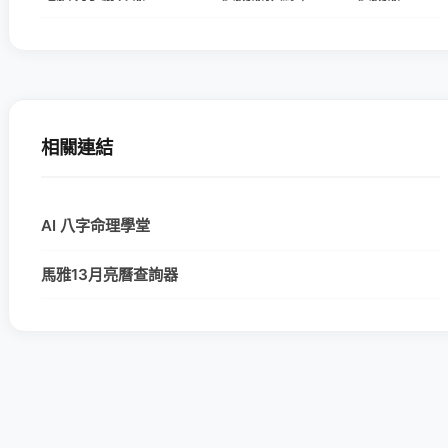
相關連結
AI 八字命理學堂
馬雅13月亮曆查詢器