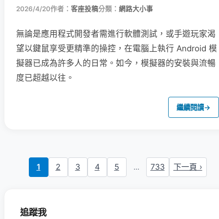
2026/4/20
作者：
客座投稿
分類：
網路大小事
無論是應用程式開發者需進行軟體測試，或手遊玩家渴
望以鍵鼠享受更精準的操控，在電腦上執行 Android 模
擬器已成為許多人的日常。如今，模擬器的安裝與流暢
度已超越以往。
繼續閱讀
→
1
2
3
4
5
...
733
下一頁 ›
追蹤我