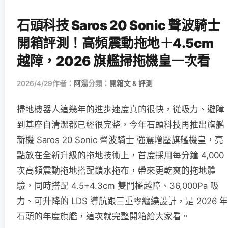
石頭科技 Saros 20 Sonic 聲波騎士
開箱評測！高頻震動拖地＋4.5cm
越障，2026 旗艦掃拖機皇一次看
2026/4/29
作者：
阿湯
分類：
開箱文 & 評測
掃地機器人這幾年的進步速度真的很快，從吸力、避障
到基座自清潔都已經很完整，今年石頭科技再推出旗艦
新機 Saros 20 Sonic 聲波騎士 強震增壓旗艦機皇，亮
點放在全新升級的拖地技術上，首度採用每分鐘 4,000
次高頻震動拖地搭配鎖水拖布，帶來更乾爽的拖地體
驗，同時搭配 4.5+4.3cm 雙門檻越障、36,000Pa 吸
力、可升降的 LDS 導航跟三重零纏繞設計，是 2026 年
石頭的年度旗艦，這次就完整開箱給大家看。