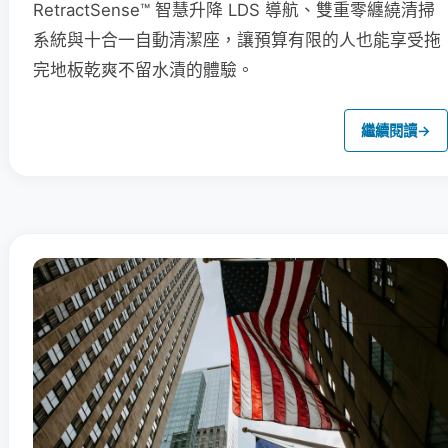
RetractSense™ 智慧升降 LDS 導航、雙重零纏繞清掃
系統與十合一自動清潔座，讓預算有限的人也能享受拖
完地板乾爽不留水漬的體驗。
繼續閱讀
→