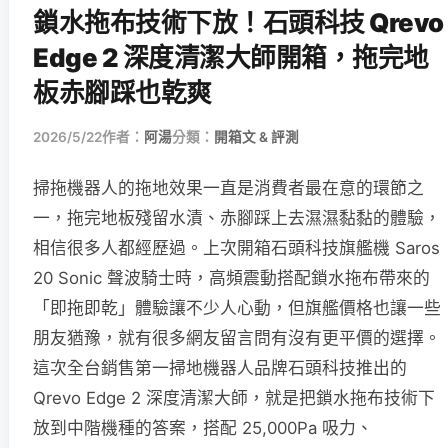
鎖水拖布技術下放！石頭科技 Qrevo
Edge 2 深度清潔大師開箱，拖完地
板赤腳踩也乾爽
2026/5/22
作者：
阿湯
分類：
開箱文 & 評測
掃拖機器人的拖地效果一直是消費者最在意的環節之
一，拖完地板殘留水漬、赤腳踩上去濕濕黏黏的體驗，
相信很多人都經歷過。上次開箱石頭科技旗艦機 Saros
20 Sonic 聲波騎士時，高頻震動搭配鎖水拖布帶來的
「即拖即乾」體驗讓不少人心動，但旗艦價格也讓一些
朋友猶豫，就有很多網友留言問有沒有更平價的選擇。
這次全台銷售第一掃地機器人品牌石頭科技推出的
Qrevo Edge 2 深度清潔大師，就是把鎖水拖布技術下
放到中階機種的答案，搭配 25,000Pa 吸力、