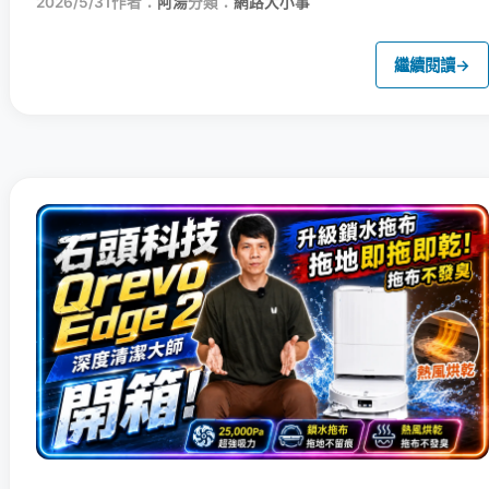
2026/5/31
作者：
阿湯
分類：
網路大小事
繼續閱讀
→