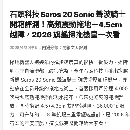
石頭科技 Saros 20 Sonic 聲波騎士
開箱評測！高頻震動拖地＋4.5cm
越障，2026 旗艦掃拖機皇一次看
2026/4/29
作者：
阿湯
分類：
開箱文 & 評測
掃地機器人這幾年的進步速度真的很快，從吸力、避障
到基座自清潔都已經很完整，今年石頭科技再推出旗艦
新機 Saros 20 Sonic 聲波騎士 強震增壓旗艦機皇，亮
點放在全新升級的拖地技術上，首度採用每分鐘 4,000
次高頻震動拖地搭配鎖水拖布，帶來更乾爽的拖地體
驗，同時搭配 4.5+4.3cm 雙門檻越障、36,000Pa 吸
力、可升降的 LDS 導航跟三重零纏繞設計，是 2026 年
石頭的年度旗艦，這次就完整開箱給大家看。