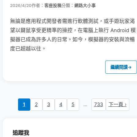
2026/4/20
作者：
客座投稿
分類：
網路大小事
無論是應用程式開發者需進行軟體測試，或手遊玩家渴
望以鍵鼠享受更精準的操控，在電腦上執行 Android 模
擬器已成為許多人的日常。如今，模擬器的安裝與流暢
度已超越以往。
繼續閱讀
→
1
2
3
4
5
...
733
下一頁 ›
追蹤我