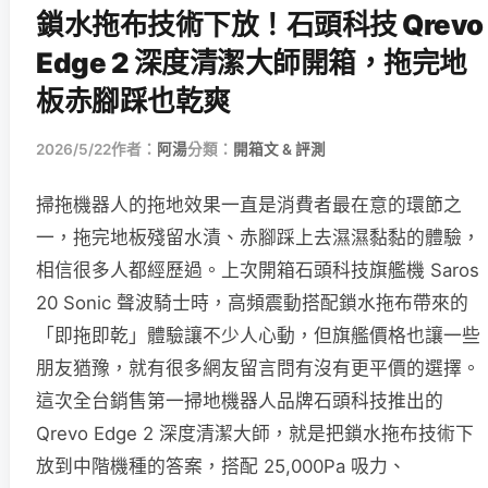
鎖水拖布技術下放！石頭科技 Qrevo
Edge 2 深度清潔大師開箱，拖完地
板赤腳踩也乾爽
2026/5/22
作者：
阿湯
分類：
開箱文 & 評測
掃拖機器人的拖地效果一直是消費者最在意的環節之
一，拖完地板殘留水漬、赤腳踩上去濕濕黏黏的體驗，
相信很多人都經歷過。上次開箱石頭科技旗艦機 Saros
20 Sonic 聲波騎士時，高頻震動搭配鎖水拖布帶來的
「即拖即乾」體驗讓不少人心動，但旗艦價格也讓一些
朋友猶豫，就有很多網友留言問有沒有更平價的選擇。
這次全台銷售第一掃地機器人品牌石頭科技推出的
Qrevo Edge 2 深度清潔大師，就是把鎖水拖布技術下
放到中階機種的答案，搭配 25,000Pa 吸力、