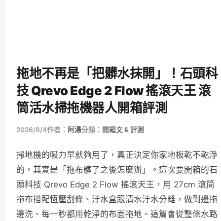
拖地不再是「把髒水抹開」！石頭科
技 Qrevo Edge 2 Flow 搖滾天王 滾
筒活水掃拖機器人開箱評測
2026/8/4
作者：
阿湯
分類：
開箱文 & 評測
掃地機的吸力早就夠用了，真正決定你家地板乾不乾淨
的，其實是「拖布髒了之後怎麼辦」。這次要開箱的石
頭科技 Qrevo Edge 2 Flow 搖滾天王，用 27cm 滾筒
拖布搭配恆壓刮條、汙水盒跟清水汙水分離，做到邊拖
邊洗、每一秒都用乾淨的布面拖地。這篇會從整條水路