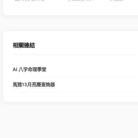
相關連結
AI 八字命理學堂
馬雅13月亮曆查詢器