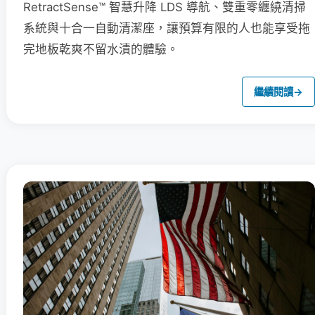
RetractSense™ 智慧升降 LDS 導航、雙重零纏繞清掃
系統與十合一自動清潔座，讓預算有限的人也能享受拖
完地板乾爽不留水漬的體驗。
繼續閱讀
→