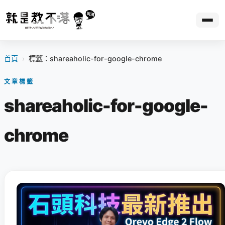
首頁
›
標籤：shareaholic-for-google-chrome
文章標籤
shareaholic-for-google-
chrome