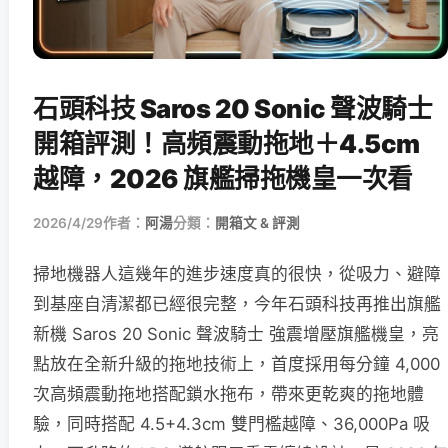
石頭科技 Saros 20 Sonic 聲波騎士
開箱評測！高頻震動拖地＋4.5cm
越障，2026 旗艦掃拖機皇一次看
2026/4/29
作者：
阿湯
分類：
開箱文 & 評測
掃地機器人這幾年的進步速度真的很快，從吸力、避障
到基座自清潔都已經很完整，今年石頭科技再推出旗艦
新機 Saros 20 Sonic 聲波騎士 強震增壓旗艦機皇，亮
點放在全新升級的拖地技術上，首度採用每分鐘 4,000
次高頻震動拖地搭配鎖水拖布，帶來更乾爽的拖地體
驗，同時搭配 4.5+4.3cm 雙門檻越障、36,000Pa 吸