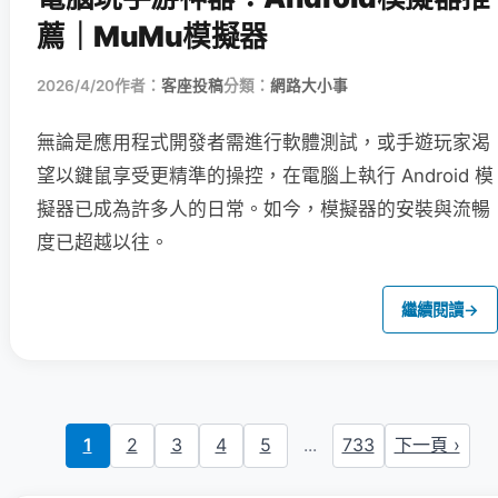
薦｜MuMu模擬器
2026/4/20
作者：
客座投稿
分類：
網路大小事
無論是應用程式開發者需進行軟體測試，或手遊玩家渴
望以鍵鼠享受更精準的操控，在電腦上執行 Android 模
擬器已成為許多人的日常。如今，模擬器的安裝與流暢
度已超越以往。
繼續閱讀
→
1
2
3
4
5
...
733
下一頁 ›