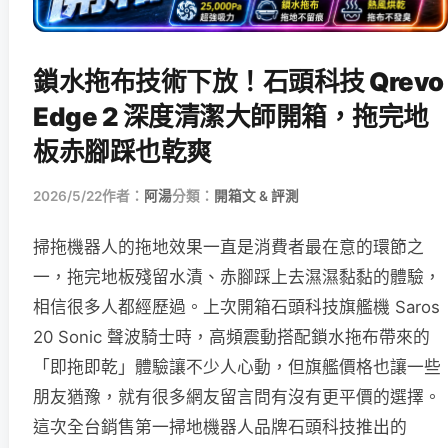
鎖水拖布技術下放！石頭科技 Qrevo
Edge 2 深度清潔大師開箱，拖完地
板赤腳踩也乾爽
2026/5/22
作者：
阿湯
分類：
開箱文 & 評測
掃拖機器人的拖地效果一直是消費者最在意的環節之
一，拖完地板殘留水漬、赤腳踩上去濕濕黏黏的體驗，
相信很多人都經歷過。上次開箱石頭科技旗艦機 Saros
20 Sonic 聲波騎士時，高頻震動搭配鎖水拖布帶來的
「即拖即乾」體驗讓不少人心動，但旗艦價格也讓一些
朋友猶豫，就有很多網友留言問有沒有更平價的選擇。
這次全台銷售第一掃地機器人品牌石頭科技推出的