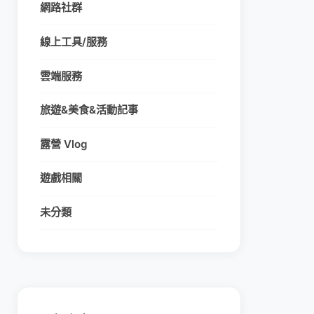
網路社群
線上工具/服務
雲端服務
旅遊&美食&活動記事
露營 Vlog
遊戲相關
未分類