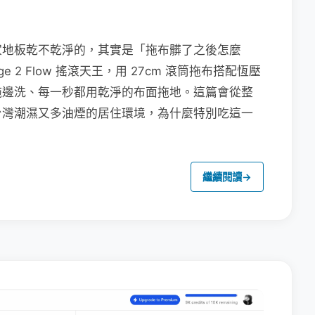
家地板乾不乾淨的，其實是「拖布髒了之後怎麼
e 2 Flow 搖滾天王，用 27cm 滾筒拖布搭配恆壓
拖邊洗、每一秒都用乾淨的布面拖地。這篇會從整
台灣潮濕又多油煙的居住環境，為什麼特別吃這一
繼續閱讀
→