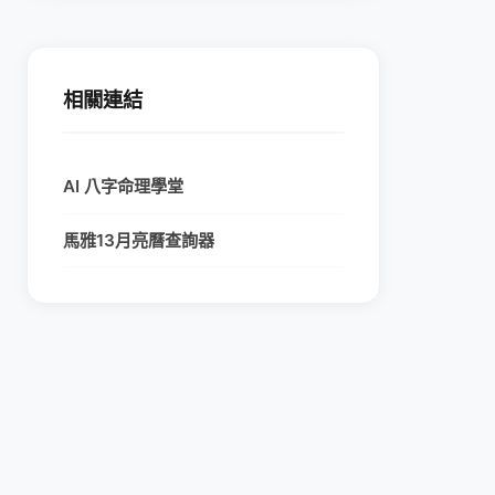
相關連結
AI 八字命理學堂
馬雅13月亮曆查詢器