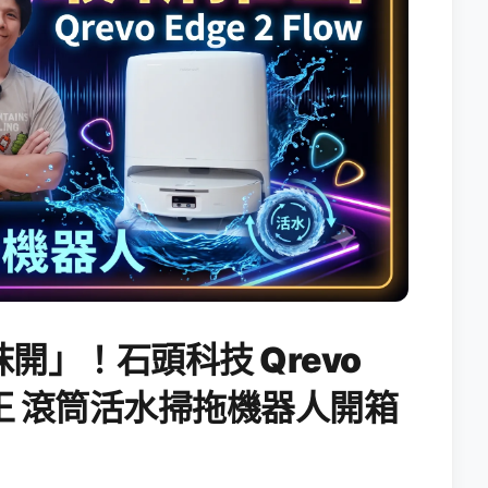
開」！石頭科技 Qrevo
搖滾天王 滾筒活水掃拖機器人開箱