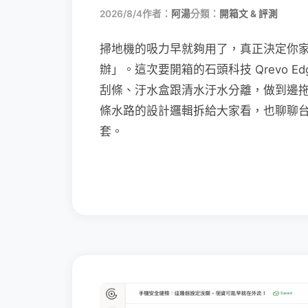
2026/8/4
作者：
阿湯
分類：
開箱文 & 評測
掃地機的吸力早就夠用了，真正決定你
辦」。這次要開箱的石頭科技 Qrevo Edg
刮條、汙水盒跟清水汙水分離，做到邊
條水路的設計邏輯拆給大家看，也聊聊
套。