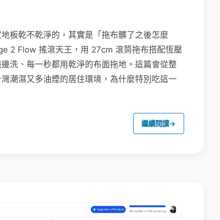
家地板乾不乾淨的，其實是「拖布髒了之後怎麼
e 2 Flow 搖滾天王，用 27cm 滾筒拖布搭配恆壓
拖邊洗、每一秒都用乾淨的布面拖地。這篇會從整
台灣潮濕又多油煙的居住環境，為什麼特別吃這一
繼續閱讀
→