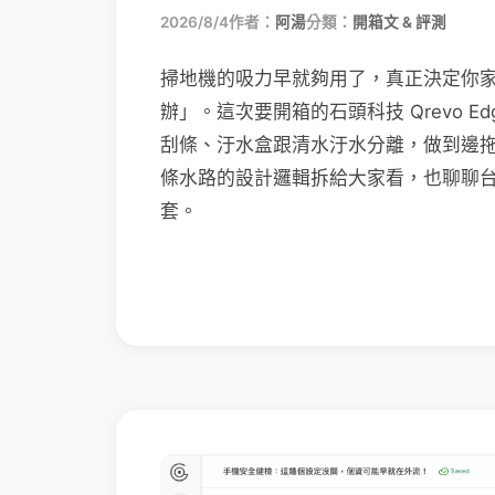
2026/8/4
作者：
阿湯
分類：
開箱文 & 評測
掃地機的吸力早就夠用了，真正決定你
辦」。這次要開箱的石頭科技 Qrevo Edg
刮條、汙水盒跟清水汙水分離，做到邊
條水路的設計邏輯拆給大家看，也聊聊
套。