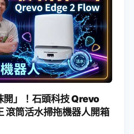
開」！石頭科技 Qrevo
搖滾天王 滾筒活水掃拖機器人開箱