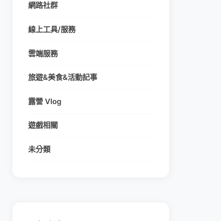
網路社群
線上工具/服務
雲端服務
旅遊&美食&活動記事
露營 Vlog
遊戲相關
未分類