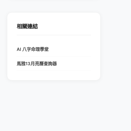
相關連結
AI 八字命理學堂
馬雅13月亮曆查詢器