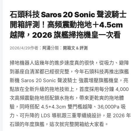
石頭科技 Saros 20 Sonic 聲波騎士
開箱評測！高頻震動拖地＋4.5cm
越障，2026 旗艦掃拖機皇一次看
2026/4/29
作者：
阿湯
分類：
開箱文 & 評測
掃地機器人這幾年的進步速度真的很快，從吸力、避障
到基座自清潔都已經很完整，今年石頭科技再推出旗艦
新機 Saros 20 Sonic 聲波騎士 強震增壓旗艦機皇，亮
點放在全新升級的拖地技術上，首度採用每分鐘 4,000
次高頻震動拖地搭配鎖水拖布，帶來更乾爽的拖地體
驗，同時搭配 4.5+4.3cm 雙門檻越障、36,000Pa 吸
力、可升降的 LDS 導航跟三重零纏繞設計，是 2026 年
石頭的年度旗艦，這次就完整開箱給大家看。