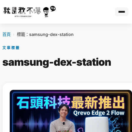
首頁
›
標籤：samsung-dex-station
文章標籤
samsung-dex-station