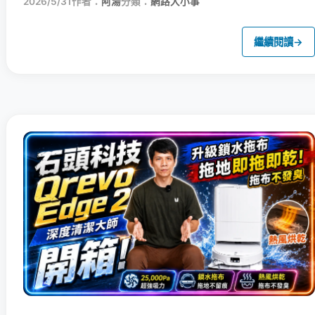
2026/5/31
作者：
阿湯
分類：
網路大小事
繼續閱讀
→