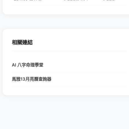
相關連結
AI 八字命理學堂
馬雅13月亮曆查詢器