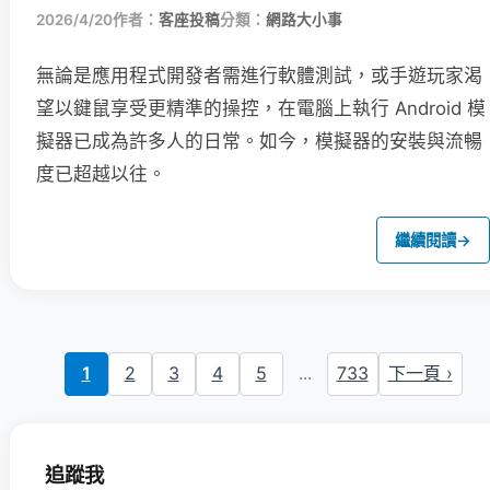
2026/4/20
作者：
客座投稿
分類：
網路大小事
無論是應用程式開發者需進行軟體測試，或手遊玩家渴
望以鍵鼠享受更精準的操控，在電腦上執行 Android 模
擬器已成為許多人的日常。如今，模擬器的安裝與流暢
度已超越以往。
繼續閱讀
→
1
2
3
4
5
...
733
下一頁 ›
追蹤我