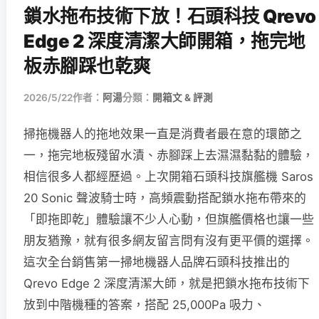
鎖水拖布技術下放！石頭科技 Qrevo
Edge 2 深度清潔大師開箱，拖完地
板赤腳踩也乾爽
2026/5/22
作者：
阿湯
分類：
開箱文 & 評測
掃拖機器人的拖地效果一直是消費者最在意的環節之
一，拖完地板殘留水漬、赤腳踩上去濕濕黏黏的體驗，
相信很多人都經歷過。上次開箱石頭科技旗艦機 Saros
20 Sonic 聲波騎士時，高頻震動搭配鎖水拖布帶來的
「即拖即乾」體驗讓不少人心動，但旗艦價格也讓一些
朋友猶豫，就有很多網友留言問有沒有更平價的選擇。
這次全台銷售第一掃地機器人品牌石頭科技推出的
Qrevo Edge 2 深度清潔大師，就是把鎖水拖布技術下
放到中階機種的答案，搭配 25,000Pa 吸力、