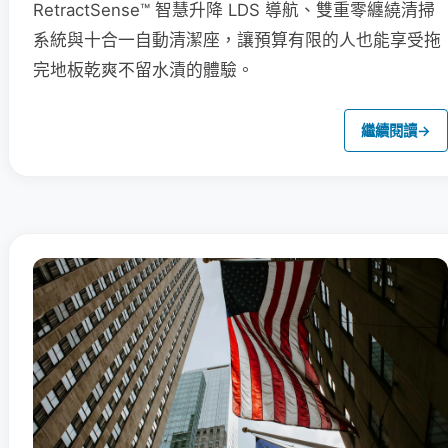
RetractSense™ 智慧升降 LDS 導航、雙重零纏繞清掃
系統與十合一自動清潔座，讓預算有限的人也能享受拖
完地板乾爽不留水漬的體驗。
繼續閱讀
→