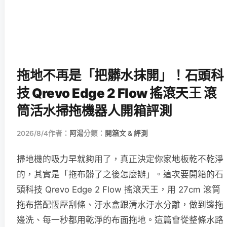
拖地不再是「把髒水抹開」！石頭科
技 Qrevo Edge 2 Flow 搖滾天王 滾
筒活水掃拖機器人開箱評測
2026/8/4
作者：
阿湯
分類：
開箱文 & 評測
掃地機的吸力早就夠用了，真正決定你家地板乾不乾淨
的，其實是「拖布髒了之後怎麼辦」。這次要開箱的石
頭科技 Qrevo Edge 2 Flow 搖滾天王，用 27cm 滾筒
拖布搭配恆壓刮條、汙水盒跟清水汙水分離，做到邊拖
邊洗、每一秒都用乾淨的布面拖地。這篇會從整條水路