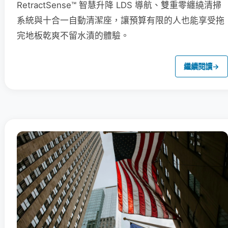
RetractSense™ 智慧升降 LDS 導航、雙重零纏繞清掃
系統與十合一自動清潔座，讓預算有限的人也能享受拖
完地板乾爽不留水漬的體驗。
繼續閱讀
→