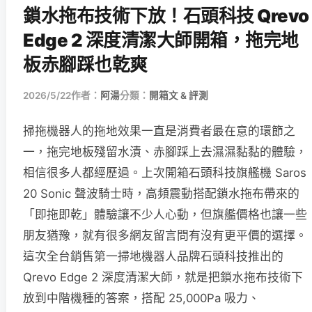
鎖水拖布技術下放！石頭科技 Qrevo
Edge 2 深度清潔大師開箱，拖完地
板赤腳踩也乾爽
2026/5/22
作者：
阿湯
分類：
開箱文 & 評測
掃拖機器人的拖地效果一直是消費者最在意的環節之
一，拖完地板殘留水漬、赤腳踩上去濕濕黏黏的體驗，
相信很多人都經歷過。上次開箱石頭科技旗艦機 Saros
20 Sonic 聲波騎士時，高頻震動搭配鎖水拖布帶來的
「即拖即乾」體驗讓不少人心動，但旗艦價格也讓一些
朋友猶豫，就有很多網友留言問有沒有更平價的選擇。
這次全台銷售第一掃地機器人品牌石頭科技推出的
Qrevo Edge 2 深度清潔大師，就是把鎖水拖布技術下
放到中階機種的答案，搭配 25,000Pa 吸力、