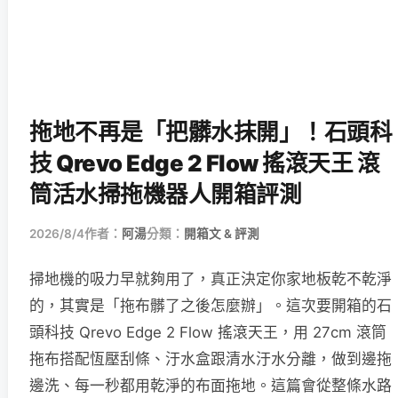
拖地不再是「把髒水抹開」！石頭科
技 Qrevo Edge 2 Flow 搖滾天王 滾
筒活水掃拖機器人開箱評測
2026/8/4
作者：
阿湯
分類：
開箱文 & 評測
掃地機的吸力早就夠用了，真正決定你家地板乾不乾淨
的，其實是「拖布髒了之後怎麼辦」。這次要開箱的石
頭科技 Qrevo Edge 2 Flow 搖滾天王，用 27cm 滾筒
拖布搭配恆壓刮條、汙水盒跟清水汙水分離，做到邊拖
邊洗、每一秒都用乾淨的布面拖地。這篇會從整條水路