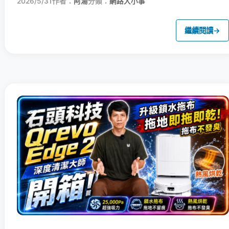
2026/5/31
作者：
阿湯
分類：
網路大小事
繼續閱讀
→