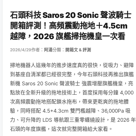
石頭科技 Saros 20 Sonic 聲波騎士
開箱評測！高頻震動拖地＋4.5cm
越障，2026 旗艦掃拖機皇一次看
2026/4/29
作者：
阿湯
分類：
開箱文 & 評測
掃地機器人這幾年的進步速度真的很快，從吸力、避障
到基座自清潔都已經很完整，今年石頭科技再推出旗艦
新機 Saros 20 Sonic 聲波騎士 強震增壓旗艦機皇，亮
點放在全新升級的拖地技術上，首度採用每分鐘 4,000
次高頻震動拖地搭配鎖水拖布，帶來更乾爽的拖地體
驗，同時搭配 4.5+4.3cm 雙門檻越障、36,000Pa 吸
力、可升降的 LDS 導航跟三重零纏繞設計，是 2026 年
石頭的年度旗艦，這次就完整開箱給大家看。