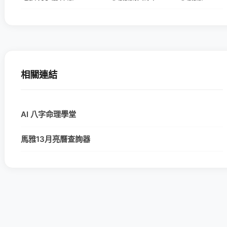
相關連結
AI 八字命理學堂
馬雅13月亮曆查詢器