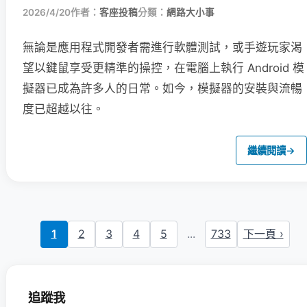
2026/4/20
作者：
客座投稿
分類：
網路大小事
無論是應用程式開發者需進行軟體測試，或手遊玩家渴
望以鍵鼠享受更精準的操控，在電腦上執行 Android 模
擬器已成為許多人的日常。如今，模擬器的安裝與流暢
度已超越以往。
繼續閱讀
→
1
2
3
4
5
...
733
下一頁 ›
追蹤我