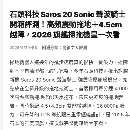
石頭科技 Saros 20 Sonic 聲波騎士
開箱評測！高頻震動拖地＋4.5cm
越障，2026 旗艦掃拖機皇一次看
2026/4/29
作者：
阿湯
分類：
開箱文 & 評測
掃地機器人這幾年的進步速度真的很快，從吸力、避障
到基座自清潔都已經很完整，今年石頭科技再推出旗艦
新機 Saros 20 Sonic 聲波騎士 強震增壓旗艦機皇，亮
點放在全新升級的拖地技術上，首度採用每分鐘 4,000
次高頻震動拖地搭配鎖水拖布，帶來更乾爽的拖地體
驗，同時搭配 4.5+4.3cm 雙門檻越障、36,000Pa 吸
力、可升降的 LDS 導航跟三重零纏繞設計，是 2026 年
石頭的年度旗艦，這次就完整開箱給大家看。