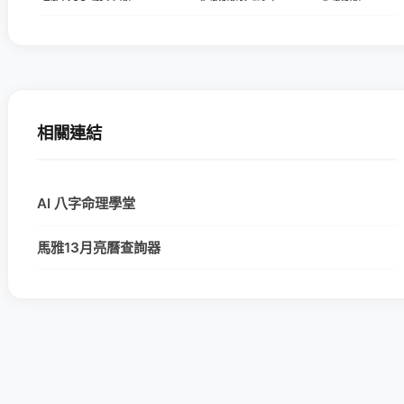
相關連結
AI 八字命理學堂
馬雅13月亮曆查詢器