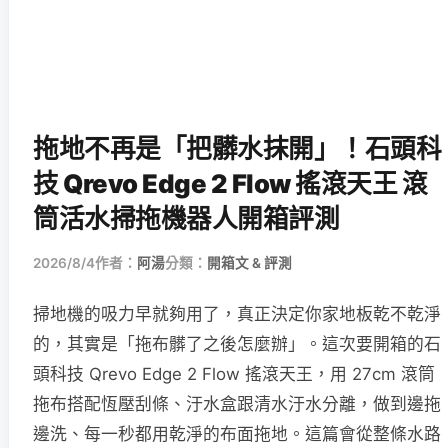
拖地不再是「把髒水抹開」！石頭科
技 Qrevo Edge 2 Flow 搖滾天王 滾
筒活水掃拖機器人開箱評測
2026/8/4
作者：
阿湯
分類：
開箱文 & 評測
掃地機的吸力早就夠用了，真正決定你家地板乾不乾淨
的，其實是「拖布髒了之後怎麼辦」。這次要開箱的石
頭科技 Qrevo Edge 2 Flow 搖滾天王，用 27cm 滾筒
拖布搭配恆壓刮條、汙水盒跟清水汙水分離，做到邊拖
邊洗、每一秒都用乾淨的布面拖地。這篇會從整條水路