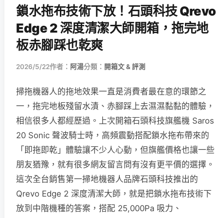
鎖水拖布技術下放！石頭科技 Qrevo
Edge 2 深度清潔大師開箱，拖完地
板赤腳踩也乾爽
2026/5/22
作者：
阿湯
分類：
開箱文 & 評測
掃拖機器人的拖地效果一直是消費者最在意的環節之
一，拖完地板殘留水漬、赤腳踩上去濕濕黏黏的體驗，
相信很多人都經歷過。上次開箱石頭科技旗艦機 Saros
20 Sonic 聲波騎士時，高頻震動搭配鎖水拖布帶來的
「即拖即乾」體驗讓不少人心動，但旗艦價格也讓一些
朋友猶豫，就有很多網友留言問有沒有更平價的選擇。
這次全台銷售第一掃地機器人品牌石頭科技推出的
Qrevo Edge 2 深度清潔大師，就是把鎖水拖布技術下
放到中階機種的答案，搭配 25,000Pa 吸力、