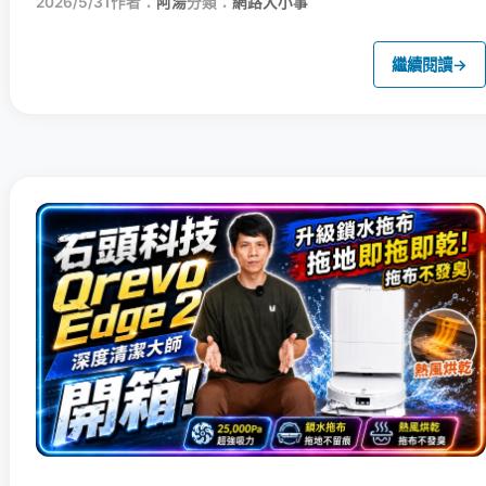
2026/5/31
作者：
阿湯
分類：
網路大小事
繼續閱讀
→