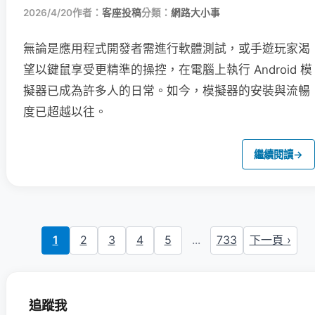
2026/4/20
作者：
客座投稿
分類：
網路大小事
無論是應用程式開發者需進行軟體測試，或手遊玩家渴
望以鍵鼠享受更精準的操控，在電腦上執行 Android 模
擬器已成為許多人的日常。如今，模擬器的安裝與流暢
度已超越以往。
繼續閱讀
→
1
2
3
4
5
...
733
下一頁 ›
追蹤我