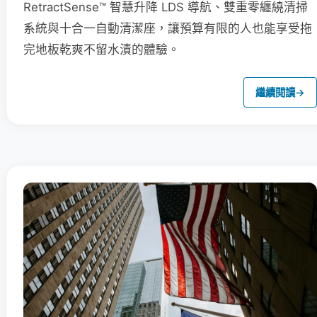
RetractSense™ 智慧升降 LDS 導航、雙重零纏繞清掃
系統與十合一自動清潔座，讓預算有限的人也能享受拖
完地板乾爽不留水漬的體驗。
繼續閱讀
→