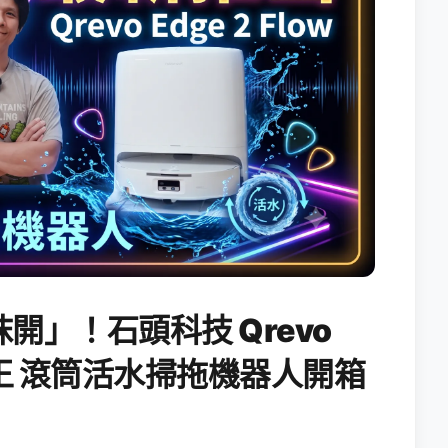
開」！石頭科技 Qrevo
搖滾天王 滾筒活水掃拖機器人開箱