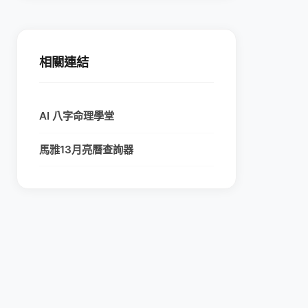
相關連結
AI 八字命理學堂
馬雅13月亮曆查詢器