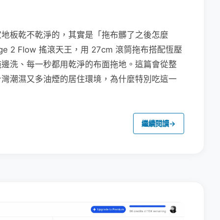
家地板乾不乾淨的，其實是「拖布髒了之後怎麼
e 2 Flow 搖滾天王，用 27cm 滾筒拖布搭配恆壓
拖邊洗、每一秒都用乾淨的布面拖地。這篇會從整
台灣潮濕又多油煙的居住環境，為什麼特別吃這一
繼續閱讀
→