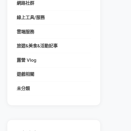
網路社群
線上工具/服務
雲端服務
旅遊&美食&活動記事
露營 Vlog
遊戲相關
未分類