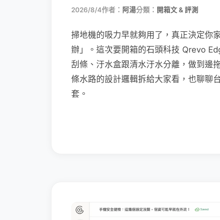
2026/8/4
作者：
阿湯
分類：
開箱文 & 評測
掃地機的吸力早就夠用了，真正決定你
辦」。這次要開箱的石頭科技 Qrevo Edg
刮條、汙水盒跟清水汙水分離，做到邊
條水路的設計邏輯拆給大家看，也聊聊
套。