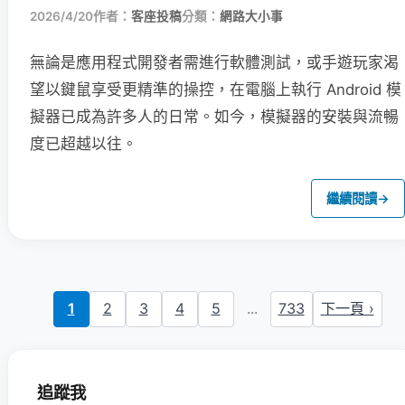
2026/4/20
作者：
客座投稿
分類：
網路大小事
無論是應用程式開發者需進行軟體測試，或手遊玩家渴
望以鍵鼠享受更精準的操控，在電腦上執行 Android 模
擬器已成為許多人的日常。如今，模擬器的安裝與流暢
度已超越以往。
繼續閱讀
→
1
2
3
4
5
...
733
下一頁 ›
追蹤我