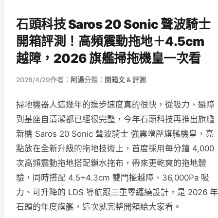
石頭科技 Saros 20 Sonic 聲波騎士
開箱評測！高頻震動拖地＋4.5cm
越障，2026 旗艦掃拖機皇一次看
2026/4/29
作者：
阿湯
分類：
開箱文 & 評測
掃地機器人這幾年的進步速度真的很快，從吸力、避障
到基座自清潔都已經很完整，今年石頭科技再推出旗艦
新機 Saros 20 Sonic 聲波騎士 強震增壓旗艦機皇，亮
點放在全新升級的拖地技術上，首度採用每分鐘 4,000
次高頻震動拖地搭配鎖水拖布，帶來更乾爽的拖地體
驗，同時搭配 4.5+4.3cm 雙門檻越障、36,000Pa 吸
力、可升降的 LDS 導航跟三重零纏繞設計，是 2026 年
石頭的年度旗艦，這次就完整開箱給大家看。