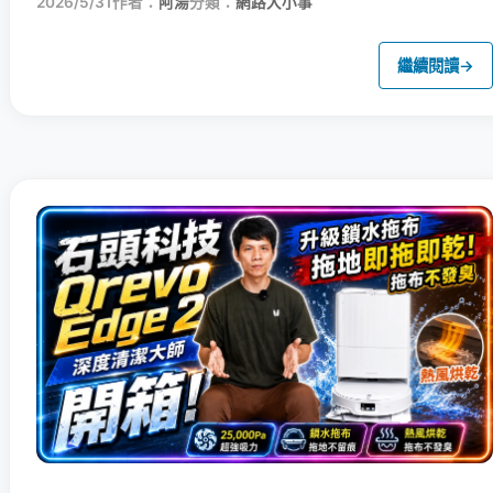
2026/5/31
作者：
阿湯
分類：
網路大小事
繼續閱讀
→