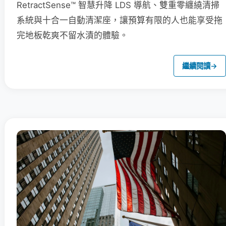
RetractSense™ 智慧升降 LDS 導航、雙重零纏繞清掃
系統與十合一自動清潔座，讓預算有限的人也能享受拖
完地板乾爽不留水漬的體驗。
繼續閱讀
→