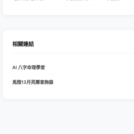
相關連結
AI 八字命理學堂
馬雅13月亮曆查詢器