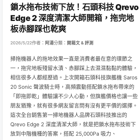
鎖水拖布技術下放！石頭科技 Qrevo
Edge 2 深度清潔大師開箱，拖完地
板赤腳踩也乾爽
2026/5/22
作者：
阿湯
分類：
開箱文 & 評測
掃拖機器人的拖地效果一直是消費者最在意的環節之
一，拖完地板殘留水漬、赤腳踩上去濕濕黏黏的體驗，
相信很多人都經歷過。上次開箱石頭科技旗艦機 Saros
20 Sonic 聲波騎士時，高頻震動搭配鎖水拖布帶來的
「即拖即乾」體驗讓不少人心動，但旗艦價格也讓一些
朋友猶豫，就有很多網友留言問有沒有更平價的選擇。
這次全台銷售第一掃地機器人品牌石頭科技推出的
Qrevo Edge 2 深度清潔大師，就是把鎖水拖布技術下
放到中階機種的答案，搭配 25,000Pa 吸力、