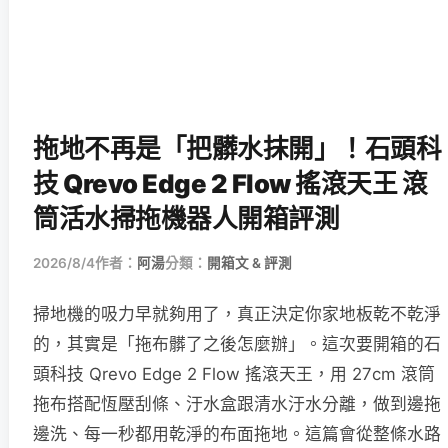
拖地不再是「把髒水抹開」！石頭科
技 Qrevo Edge 2 Flow 搖滾天王 滾
筒活水掃拖機器人開箱評測
2026/8/4
作者：
阿湯
分類：
開箱文 & 評測
掃地機的吸力早就夠用了，真正決定你家地板乾不乾淨
的，其實是「拖布髒了之後怎麼辦」。這次要開箱的石
頭科技 Qrevo Edge 2 Flow 搖滾天王，用 27cm 滾筒
拖布搭配恆壓刮條、汙水盒跟清水汙水分離，做到邊拖
邊洗、每一秒都用乾淨的布面拖地。這篇會從整條水路