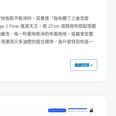
家地板乾不乾淨的，其實是「拖布髒了之後怎麼
e 2 Flow 搖滾天王，用 27cm 滾筒拖布搭配恆壓
拖邊洗、每一秒都用乾淨的布面拖地。這篇會從整
台灣潮濕又多油煙的居住環境，為什麼特別吃這一
繼續閱讀
→