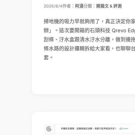
2026/8/4
作者：
阿湯
分類：
開箱文 & 評測
掃地機的吸力早就夠用了，真正決定你
辦」。這次要開箱的石頭科技 Qrevo Edg
刮條、汙水盒跟清水汙水分離，做到邊
條水路的設計邏輯拆給大家看，也聊聊
套。