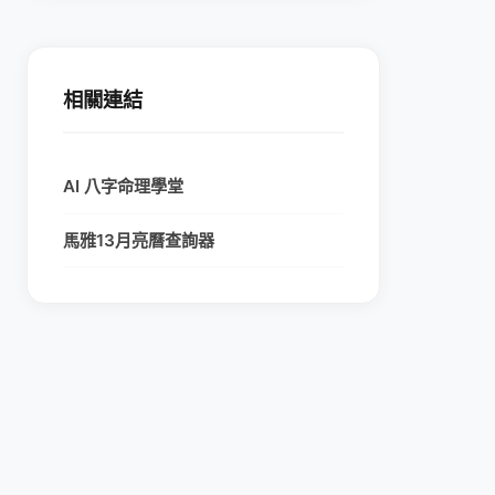
相關連結
AI 八字命理學堂
馬雅13月亮曆查詢器