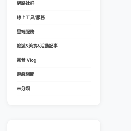
網路社群
線上工具/服務
雲端服務
旅遊&美食&活動記事
露營 Vlog
遊戲相關
未分類