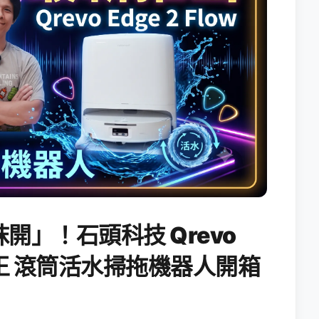
開」！石頭科技 Qrevo
搖滾天王 滾筒活水掃拖機器人開箱