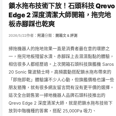
鎖水拖布技術下放！石頭科技 Qrevo
Edge 2 深度清潔大師開箱，拖完地
板赤腳踩也乾爽
2026/5/22
作者：
阿湯
分類：
開箱文 & 評測
掃拖機器人的拖地效果一直是消費者最在意的環節之
一，拖完地板殘留水漬、赤腳踩上去濕濕黏黏的體驗，
相信很多人都經歷過。上次開箱石頭科技旗艦機 Saros
20 Sonic 聲波騎士時，高頻震動搭配鎖水拖布帶來的
「即拖即乾」體驗讓不少人心動，但旗艦價格也讓一些
朋友猶豫，就有很多網友留言問有沒有更平價的選擇。
這次全台銷售第一掃地機器人品牌石頭科技推出的
Qrevo Edge 2 深度清潔大師，就是把鎖水拖布技術下
放到中階機種的答案，搭配 25,000Pa 吸力、