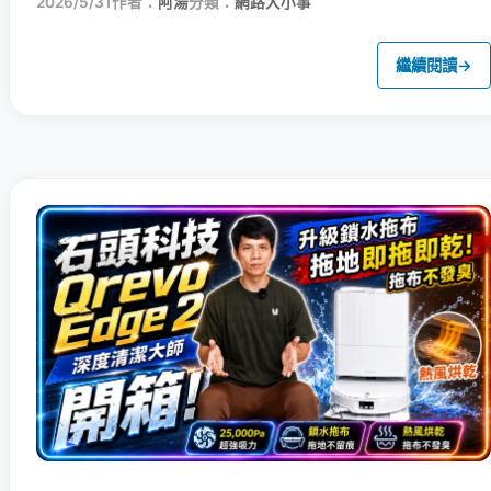
2026/5/31
作者：
阿湯
分類：
網路大小事
繼續閱讀
→