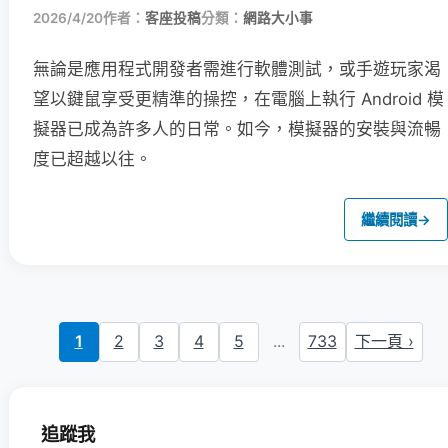
2026/4/20
作者：
客座投稿
分類：
網路大小事
無論是應用程式開發者需進行軟體測試，或手遊玩家渴
望以鍵鼠享受更精準的操控，在電腦上執行 Android 模
擬器已成為許多人的日常。如今，模擬器的安裝與流暢
度已超越以往。
繼續閱讀
→
1
2
3
4
5
...
733
下一頁 ›
追蹤我