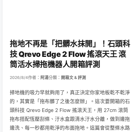
拖地不再是「把髒水抹開」！石頭科
技 Qrevo Edge 2 Flow 搖滾天王 滾
筒活水掃拖機器人開箱評測
2026/8/4
作者：
阿湯
分類：
開箱文 & 評測
掃地機的吸力早就夠用了，真正決定你家地板乾不乾淨
的，其實是「拖布髒了之後怎麼辦」。這次要開箱的石
頭科技 Qrevo Edge 2 Flow 搖滾天王，用 27cm 滾筒
拖布搭配恆壓刮條、汙水盒跟清水汙水分離，做到邊拖
邊洗、每一秒都用乾淨的布面拖地。這篇會從整條水路