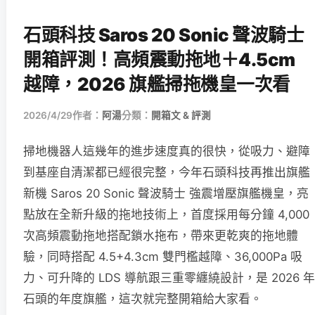
石頭科技 Saros 20 Sonic 聲波騎士
開箱評測！高頻震動拖地＋4.5cm
越障，2026 旗艦掃拖機皇一次看
2026/4/29
作者：
阿湯
分類：
開箱文 & 評測
掃地機器人這幾年的進步速度真的很快，從吸力、避障
到基座自清潔都已經很完整，今年石頭科技再推出旗艦
新機 Saros 20 Sonic 聲波騎士 強震增壓旗艦機皇，亮
點放在全新升級的拖地技術上，首度採用每分鐘 4,000
次高頻震動拖地搭配鎖水拖布，帶來更乾爽的拖地體
驗，同時搭配 4.5+4.3cm 雙門檻越障、36,000Pa 吸
力、可升降的 LDS 導航跟三重零纏繞設計，是 2026 年
石頭的年度旗艦，這次就完整開箱給大家看。