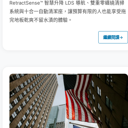
RetractSense™ 智慧升降 LDS 導航、雙重零纏繞清掃
系統與十合一自動清潔座，讓預算有限的人也能享受拖
完地板乾爽不留水漬的體驗。
繼續閱讀
→