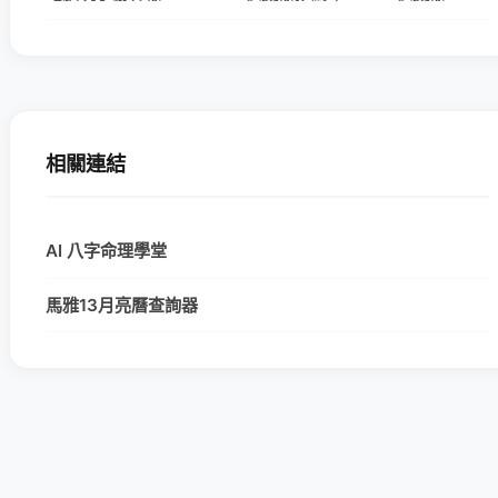
相關連結
AI 八字命理學堂
馬雅13月亮曆查詢器