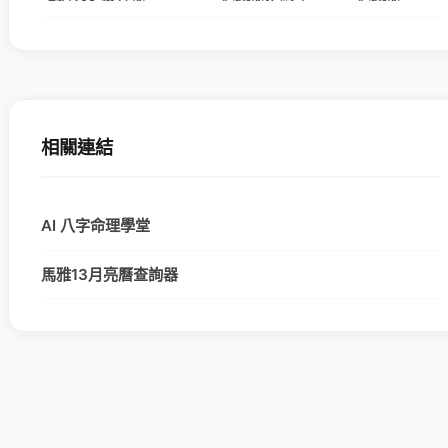
相關連結
AI 八字命理學堂
馬雅13月亮曆查詢器