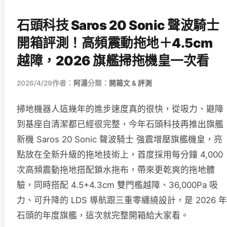
石頭科技 Saros 20 Sonic 聲波騎士
開箱評測！高頻震動拖地＋4.5cm
越障，2026 旗艦掃拖機皇一次看
2026/4/29
作者：
阿湯
分類：
開箱文 & 評測
掃地機器人這幾年的進步速度真的很快，從吸力、避障
到基座自清潔都已經很完整，今年石頭科技再推出旗艦
新機 Saros 20 Sonic 聲波騎士 強震增壓旗艦機皇，亮
點放在全新升級的拖地技術上，首度採用每分鐘 4,000
次高頻震動拖地搭配鎖水拖布，帶來更乾爽的拖地體
驗，同時搭配 4.5+4.3cm 雙門檻越障、36,000Pa 吸
力、可升降的 LDS 導航跟三重零纏繞設計，是 2026 年
石頭的年度旗艦，這次就完整開箱給大家看。