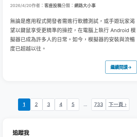
2026/4/20
作者：
客座投稿
分類：
網路大小事
無論是應用程式開發者需進行軟體測試，或手遊玩家渴
望以鍵鼠享受更精準的操控，在電腦上執行 Android 模
擬器已成為許多人的日常。如今，模擬器的安裝與流暢
度已超越以往。
繼續閱讀
→
1
2
3
4
5
...
733
下一頁 ›
追蹤我