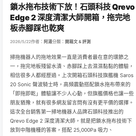
鎖水拖布技術下放！石頭科技 Qrevo
Edge 2 深度清潔大師開箱，拖完地
板赤腳踩也乾爽
2026/5/22
作者：
阿湯
分類：
開箱文 & 評測
掃拖機器人的拖地效果一直是消費者最在意的環節之
一，拖完地板殘留水漬、赤腳踩上去濕濕黏黏的體驗，
相信很多人都經歷過。上次開箱石頭科技旗艦機 Saros
20 Sonic 聲波騎士時，高頻震動搭配鎖水拖布帶來的
「即拖即乾」體驗讓不少人心動，但旗艦價格也讓一些
朋友猶豫，就有很多網友留言問有沒有更平價的選擇。
這次全台銷售第一掃地機器人品牌石頭科技推出的
Qrevo Edge 2 深度清潔大師，就是把鎖水拖布技術下
放到中階機種的答案，搭配 25,000Pa 吸力、