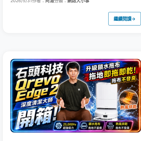
2026/5/31
作者：
阿湯
分類：
網路大小事
繼續閱讀
→