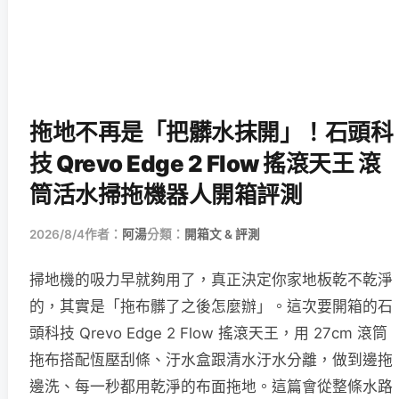
拖地不再是「把髒水抹開」！石頭科
技 Qrevo Edge 2 Flow 搖滾天王 滾
筒活水掃拖機器人開箱評測
2026/8/4
作者：
阿湯
分類：
開箱文 & 評測
掃地機的吸力早就夠用了，真正決定你家地板乾不乾淨
的，其實是「拖布髒了之後怎麼辦」。這次要開箱的石
頭科技 Qrevo Edge 2 Flow 搖滾天王，用 27cm 滾筒
拖布搭配恆壓刮條、汙水盒跟清水汙水分離，做到邊拖
邊洗、每一秒都用乾淨的布面拖地。這篇會從整條水路