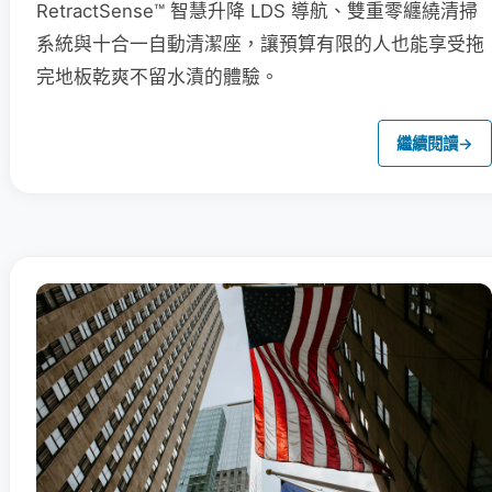
RetractSense™ 智慧升降 LDS 導航、雙重零纏繞清掃
系統與十合一自動清潔座，讓預算有限的人也能享受拖
完地板乾爽不留水漬的體驗。
繼續閱讀
→