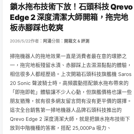
鎖水拖布技術下放！石頭科技 Qrevo
Edge 2 深度清潔大師開箱，拖完地
板赤腳踩也乾爽
2026/5/22
作者：
阿湯
分類：
開箱文 & 評測
掃拖機器人的拖地效果一直是消費者最在意的環節之
一，拖完地板殘留水漬、赤腳踩上去濕濕黏黏的體驗，
相信很多人都經歷過。上次開箱石頭科技旗艦機 Saros
20 Sonic 聲波騎士時，高頻震動搭配鎖水拖布帶來的
「即拖即乾」體驗讓不少人心動，但旗艦價格也讓一些
朋友猶豫，就有很多網友留言問有沒有更平價的選擇。
這次全台銷售第一掃地機器人品牌石頭科技推出的
Qrevo Edge 2 深度清潔大師，就是把鎖水拖布技術下
放到中階機種的答案，搭配 25,000Pa 吸力、