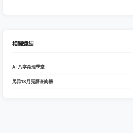
相關連結
AI 八字命理學堂
馬雅13月亮曆查詢器