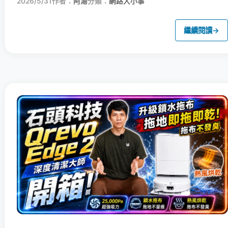
2026/5/31
作者：
阿湯
分類：
網路大小事
繼續閱讀
→