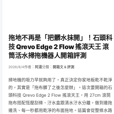
拖地不再是「把髒水抹開」！石頭科
技 Qrevo Edge 2 Flow 搖滾天王 滾
筒活水掃拖機器人開箱評測
2026/8/4
作者：
阿湯
分類：
開箱文 & 評測
掃地機的吸力早就夠用了，真正決定你家地板乾不乾淨
的，其實是「拖布髒了之後怎麼辦」。這次要開箱的石
頭科技 Qrevo Edge 2 Flow 搖滾天王，用 27cm 滾筒
拖布搭配恆壓刮條、汙水盒跟清水汙水分離，做到邊拖
邊洗、每一秒都用乾淨的布面拖地。這篇會從整條水路