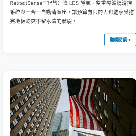
RetractSense™ 智慧升降 LDS 導航、雙重零纏繞清掃
系統與十合一自動清潔座，讓預算有限的人也能享受拖
完地板乾爽不留水漬的體驗。
繼續閱讀
→