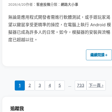
2026/4/20
作者：
客座投稿
分類：
網路大小事
無論是應用程式開發者需進行軟體測試，或手遊玩家渴
望以鍵鼠享受更精準的操控，在電腦上執行 Android 模
擬器已成為許多人的日常。如今，模擬器的安裝與流暢
度已超越以往。
繼續閱讀
→
1
2
3
4
5
...
733
下一頁 ›
追蹤我