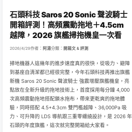
石頭科技 Saros 20 Sonic 聲波騎士
開箱評測！高頻震動拖地＋4.5cm
越障，2026 旗艦掃拖機皇一次看
2026/4/29
作者：
阿湯
分類：
開箱文 & 評測
掃地機器人這幾年的進步速度真的很快，從吸力、避障
到基座自清潔都已經很完整，今年石頭科技再推出旗艦
新機 Saros 20 Sonic 聲波騎士 強震增壓旗艦機皇，亮
點放在全新升級的拖地技術上，首度採用每分鐘 4,000
次高頻震動拖地搭配鎖水拖布，帶來更乾爽的拖地體
驗，同時搭配 4.5+4.3cm 雙門檻越障、36,000Pa 吸
力、可升降的 LDS 導航跟三重零纏繞設計，是 2026 年
石頭的年度旗艦，這次就完整開箱給大家看。