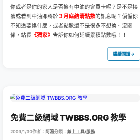
你或者是你的家人是否擁有中油的會員卡呢？
是不是接
獲或看到中油即將於
３月底結清點數
的訊息呢？
偏偏你
不知道要換什麼，或者點數還不是很多不想換。
沒關
係，站長
《獨家》
告訴你如何延續累積點數哦！！
繼續閱讀
→
免費二級網域 TWBBS.ORG 教學
2009/1/30
作者：
阿湯
分類：
線上工具/服務