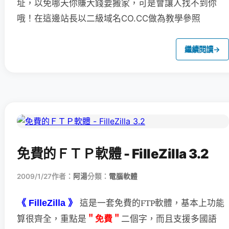
址，以免哪天你賺大錢要搬家，可是會讓人找不到你
哦！在這邊站長以二級域名CO.CC做為教學參照
繼續閱讀
→
免費的ＦＴＰ軟體 - FilleZilla 3.2
2009/1/27
作者：
阿湯
分類：
電腦軟體
《 FilleZilla 》
這是一套免費的FTP軟體，基本上功能
＂免費＂
二個字，
而且支援多國語
算很齊全，重點是