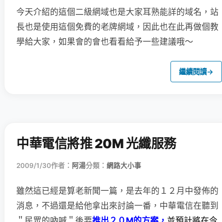
今天介紹的這個二級網域也是大家耳熟能詳的域名，站
長也是使用這個免費的老牌網域，因此也在此再做個教
學給大家，如果會的會也看看給予一些建議哦～
繼續閱讀
→
中華電信將推 20M 光纖服務
2009/1/30
作者：
阿湯
分類：
網路大小事
雖然這已經是算老新聞一篇，是去年的１２月中發佈的
消息，
不過還是給他拿出來討論一番，中華電信在聽到
＂民眾的吶喊＂後要
推出２０M的方案，
並預計將在今