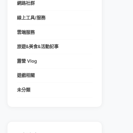
網路社群
線上工具/服務
雲端服務
旅遊&美食&活動記事
露營 Vlog
遊戲相關
未分類