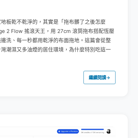
家地板乾不乾淨的，其實是「拖布髒了之後怎麼
e 2 Flow 搖滾天王，用 27cm 滾筒拖布搭配恆壓
拖邊洗、每一秒都用乾淨的布面拖地。這篇會從整
台灣潮濕又多油煙的居住環境，為什麼特別吃這一
繼續閱讀
→