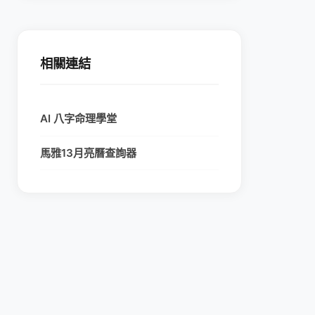
相關連結
AI 八字命理學堂
馬雅13月亮曆查詢器