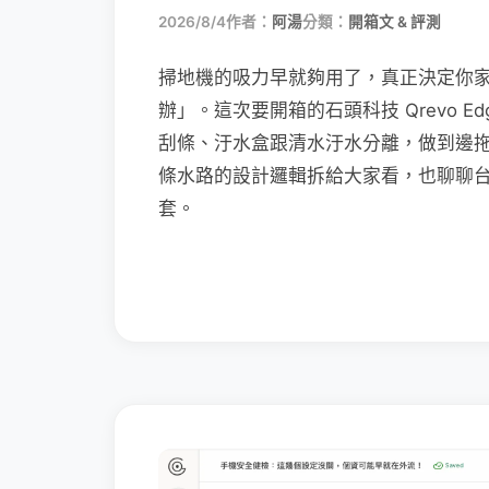
2026/8/4
作者：
阿湯
分類：
開箱文 & 評測
掃地機的吸力早就夠用了，真正決定你
辦」。這次要開箱的石頭科技 Qrevo Edg
刮條、汙水盒跟清水汙水分離，做到邊
條水路的設計邏輯拆給大家看，也聊聊
套。