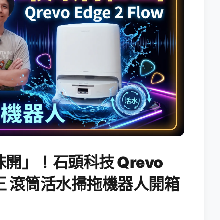
開」！石頭科技 Qrevo
搖滾天王 滾筒活水掃拖機器人開箱