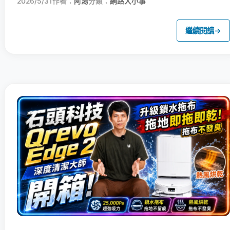
2026/5/31
作者：
阿湯
分類：
網路大小事
繼續閱讀
→