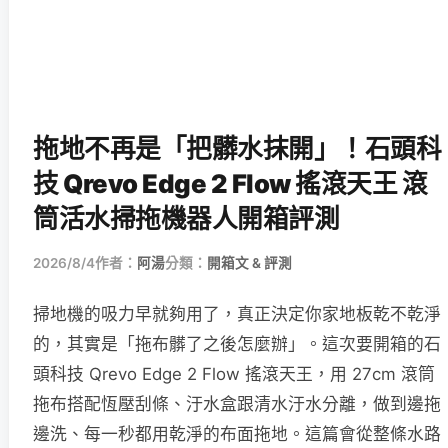
拖地不再是「把髒水抹開」！石頭科
技 Qrevo Edge 2 Flow 搖滾天王 滾
筒活水掃拖機器人開箱評測
2026/8/4
作者：
阿湯
分類：
開箱文 & 評測
掃地機的吸力早就夠用了，真正決定你家地板乾不乾淨
的，其實是「拖布髒了之後怎麼辦」。這次要開箱的石
頭科技 Qrevo Edge 2 Flow 搖滾天王，用 27cm 滾筒
拖布搭配恆壓刮條、汙水盒跟清水汙水分離，做到邊拖
邊洗、每一秒都用乾淨的布面拖地。這篇會從整條水路