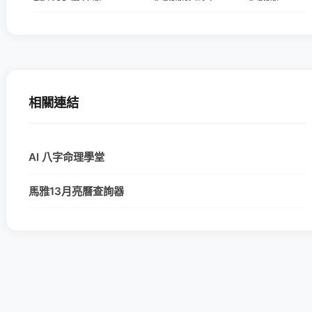
相關連結
AI 八字命理學堂
馬雅13月亮曆查詢器