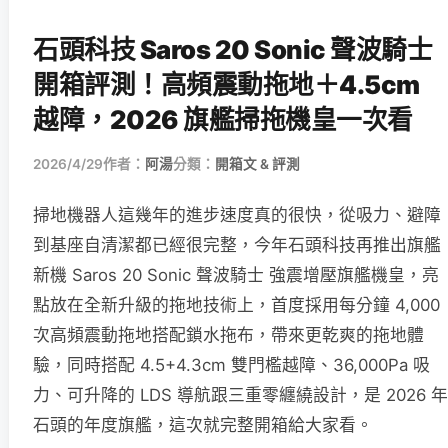
石頭科技 Saros 20 Sonic 聲波騎士
開箱評測！高頻震動拖地＋4.5cm
越障，2026 旗艦掃拖機皇一次看
2026/4/29
作者：
阿湯
分類：
開箱文 & 評測
掃地機器人這幾年的進步速度真的很快，從吸力、避障
到基座自清潔都已經很完整，今年石頭科技再推出旗艦
新機 Saros 20 Sonic 聲波騎士 強震增壓旗艦機皇，亮
點放在全新升級的拖地技術上，首度採用每分鐘 4,000
次高頻震動拖地搭配鎖水拖布，帶來更乾爽的拖地體
驗，同時搭配 4.5+4.3cm 雙門檻越障、36,000Pa 吸
力、可升降的 LDS 導航跟三重零纏繞設計，是 2026 年
石頭的年度旗艦，這次就完整開箱給大家看。