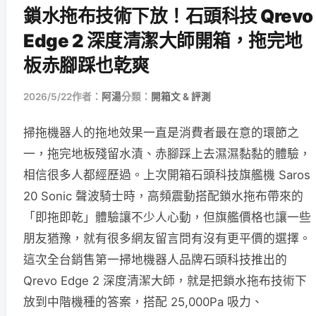
鎖水拖布技術下放！石頭科技 Qrevo
Edge 2 深度清潔大師開箱，拖完地
板赤腳踩也乾爽
2026/5/22
作者：
阿湯
分類：
開箱文 & 評測
掃拖機器人的拖地效果一直是消費者最在意的環節之
一，拖完地板殘留水漬、赤腳踩上去濕濕黏黏的體驗，
相信很多人都經歷過。上次開箱石頭科技旗艦機 Saros
20 Sonic 聲波騎士時，高頻震動搭配鎖水拖布帶來的
「即拖即乾」體驗讓不少人心動，但旗艦價格也讓一些
朋友猶豫，就有很多網友留言問有沒有更平價的選擇。
這次全台銷售第一掃地機器人品牌石頭科技推出的
Qrevo Edge 2 深度清潔大師，就是把鎖水拖布技術下
放到中階機種的答案，搭配 25,000Pa 吸力、