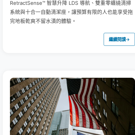
RetractSense™ 智慧升降 LDS 導航、雙重零纏繞清掃
系統與十合一自動清潔座，讓預算有限的人也能享受拖
完地板乾爽不留水漬的體驗。
繼續閱讀
→