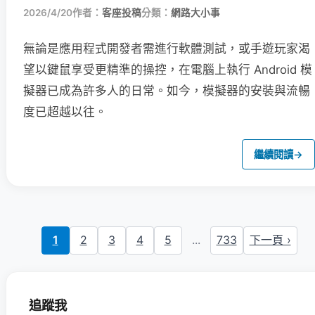
2026/4/20
作者：
客座投稿
分類：
網路大小事
無論是應用程式開發者需進行軟體測試，或手遊玩家渴
望以鍵鼠享受更精準的操控，在電腦上執行 Android 模
擬器已成為許多人的日常。如今，模擬器的安裝與流暢
度已超越以往。
繼續閱讀
→
1
2
3
4
5
...
733
下一頁 ›
追蹤我