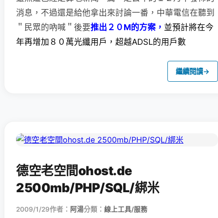
消息，
不過還是給他拿出來討論一番，中華電信在聽到
＂民眾的吶喊＂後要
推出２０M的方案，
並預計將在今
年再增加８０萬光纖用戶，超越ADSL的用戶數
繼續閱讀
→
德空老空間ohost.de
2500mb/PHP/SQL/綁米
2009/1/29
作者：
阿湯
分類：
線上工具/服務