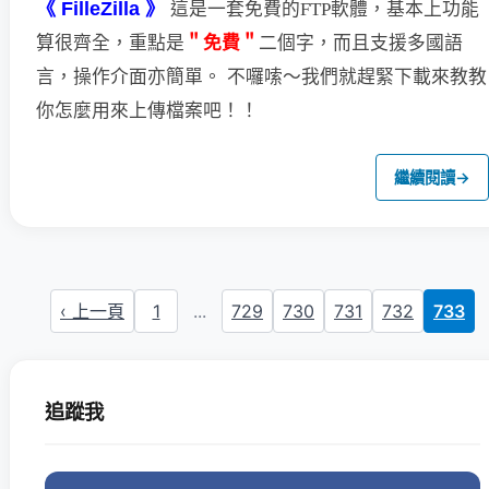
《 FilleZilla 》
這是一套免費的FTP軟體，基本上功能
＂免費＂
二個字，
而且支援多國語
算很齊全，重點是
言，操作介面亦簡單。
不囉嗦～我們就趕緊下載來教教
你怎麼用來上傳檔案吧！！
繼續閱讀
→
‹ 上一頁
1
...
729
730
731
732
733
追蹤我