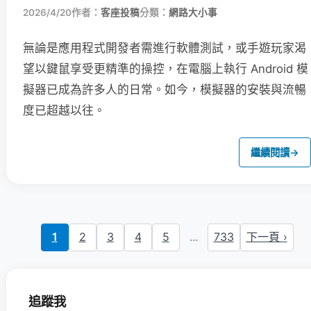
2026/4/20
作者：
客座投稿
分類：
網路大小事
無論是應用程式開發者需進行軟體測試，或手遊玩家渴
望以鍵鼠享受更精準的操控，在電腦上執行 Android 模
擬器已成為許多人的日常。如今，模擬器的安裝與流暢
度已超越以往。
繼續閱讀
→
1
2
3
4
5
...
733
下一頁 ›
追蹤我