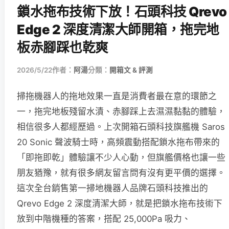
鎖水拖布技術下放！石頭科技 Qrevo
Edge 2 深度清潔大師開箱，拖完地
板赤腳踩也乾爽
2026/5/22
作者：
阿湯
分類：
開箱文 & 評測
掃拖機器人的拖地效果一直是消費者最在意的環節之
一，拖完地板殘留水漬、赤腳踩上去濕濕黏黏的體驗，
相信很多人都經歷過。上次開箱石頭科技旗艦機 Saros
20 Sonic 聲波騎士時，高頻震動搭配鎖水拖布帶來的
「即拖即乾」體驗讓不少人心動，但旗艦價格也讓一些
朋友猶豫，就有很多網友留言問有沒有更平價的選擇。
這次全台銷售第一掃地機器人品牌石頭科技推出的
Qrevo Edge 2 深度清潔大師，就是把鎖水拖布技術下
放到中階機種的答案，搭配 25,000Pa 吸力、