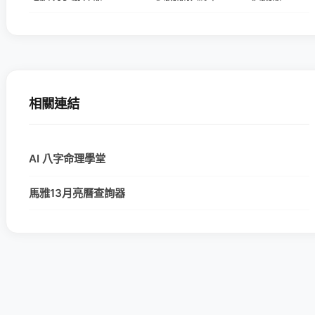
相關連結
AI 八字命理學堂
馬雅13月亮曆查詢器