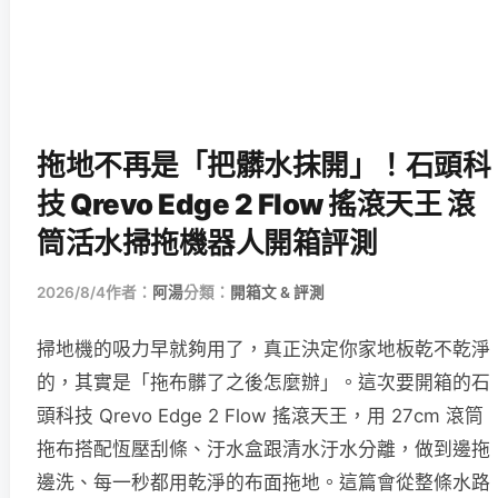
拖地不再是「把髒水抹開」！石頭科
技 Qrevo Edge 2 Flow 搖滾天王 滾
筒活水掃拖機器人開箱評測
2026/8/4
作者：
阿湯
分類：
開箱文 & 評測
掃地機的吸力早就夠用了，真正決定你家地板乾不乾淨
的，其實是「拖布髒了之後怎麼辦」。這次要開箱的石
頭科技 Qrevo Edge 2 Flow 搖滾天王，用 27cm 滾筒
拖布搭配恆壓刮條、汙水盒跟清水汙水分離，做到邊拖
邊洗、每一秒都用乾淨的布面拖地。這篇會從整條水路