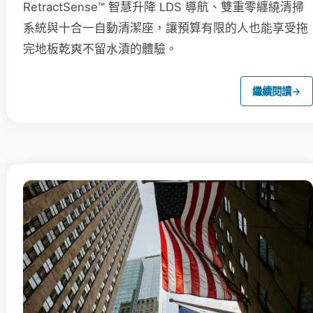
RetractSense™ 智慧升降 LDS 導航、雙重零纏繞清掃
系統與十合一自動清潔座，讓預算有限的人也能享受拖
完地板乾爽不留水漬的體驗。
繼續閱讀
→