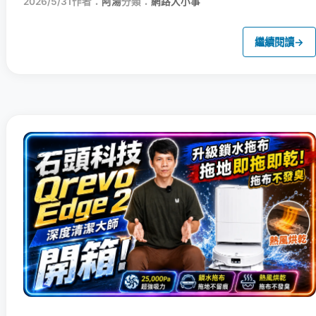
2026/5/31
作者：
阿湯
分類：
網路大小事
繼續閱讀
→