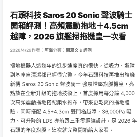
石頭科技 Saros 20 Sonic 聲波騎士
開箱評測！高頻震動拖地＋4.5cm
越障，2026 旗艦掃拖機皇一次看
2026/4/29
作者：
阿湯
分類：
開箱文 & 評測
掃地機器人這幾年的進步速度真的很快，從吸力、避障
到基座自清潔都已經很完整，今年石頭科技再推出旗艦
新機 Saros 20 Sonic 聲波騎士 強震增壓旗艦機皇，亮
點放在全新升級的拖地技術上，首度採用每分鐘 4,000
次高頻震動拖地搭配鎖水拖布，帶來更乾爽的拖地體
驗，同時搭配 4.5+4.3cm 雙門檻越障、36,000Pa 吸
力、可升降的 LDS 導航跟三重零纏繞設計，是 2026 年
石頭的年度旗艦，這次就完整開箱給大家看。