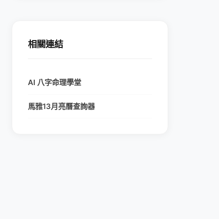
相關連結
AI 八字命理學堂
馬雅13月亮曆查詢器