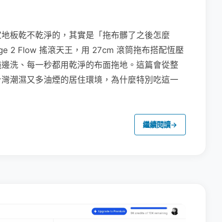
家地板乾不乾淨的，其實是「拖布髒了之後怎麼
e 2 Flow 搖滾天王，用 27cm 滾筒拖布搭配恆壓
拖邊洗、每一秒都用乾淨的布面拖地。這篇會從整
台灣潮濕又多油煙的居住環境，為什麼特別吃這一
繼續閱讀
→