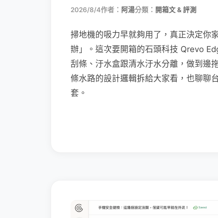
2026/8/4
作者：
阿湯
分類：
開箱文 & 評測
掃地機的吸力早就夠用了，真正決定你
辦」。這次要開箱的石頭科技 Qrevo Edg
刮條、汙水盒跟清水汙水分離，做到邊
條水路的設計邏輯拆給大家看，也聊聊
套。