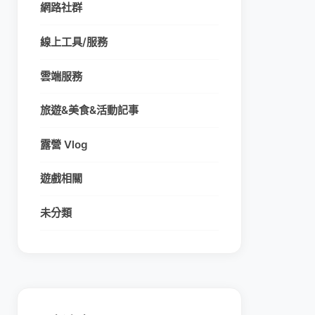
網路社群
線上工具/服務
雲端服務
旅遊&美食&活動記事
露營 Vlog
遊戲相關
未分類