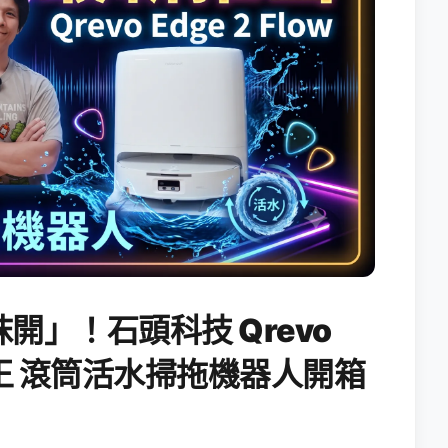
開」！石頭科技 Qrevo
搖滾天王 滾筒活水掃拖機器人開箱