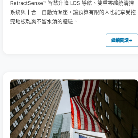
RetractSense™ 智慧升降 LDS 導航、雙重零纏繞清掃
系統與十合一自動清潔座，讓預算有限的人也能享受拖
完地板乾爽不留水漬的體驗。
繼續閱讀
→