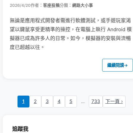
2026/4/20
作者：
客座投稿
分類：
網路大小事
無論是應用程式開發者需進行軟體測試，或手遊玩家渴
望以鍵鼠享受更精準的操控，在電腦上執行 Android 模
擬器已成為許多人的日常。如今，模擬器的安裝與流暢
度已超越以往。
繼續閱讀
→
1
2
3
4
5
...
733
下一頁 ›
追蹤我