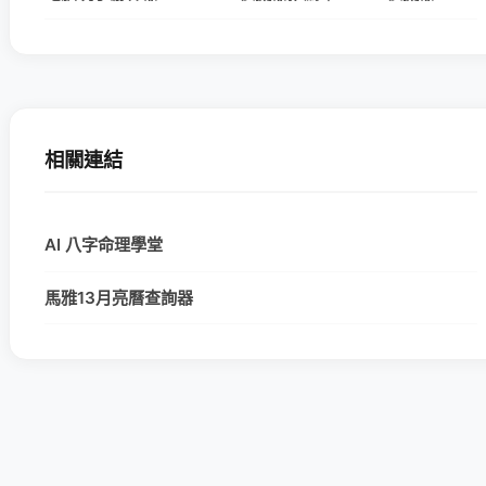
相關連結
AI 八字命理學堂
馬雅13月亮曆查詢器