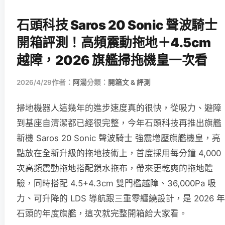
石頭科技 Saros 20 Sonic 聲波騎士
開箱評測！高頻震動拖地＋4.5cm
越障，2026 旗艦掃拖機皇一次看
2026/4/29
作者：
阿湯
分類：
開箱文 & 評測
掃地機器人這幾年的進步速度真的很快，從吸力、避障
到基座自清潔都已經很完整，今年石頭科技再推出旗艦
新機 Saros 20 Sonic 聲波騎士 強震增壓旗艦機皇，亮
點放在全新升級的拖地技術上，首度採用每分鐘 4,000
次高頻震動拖地搭配鎖水拖布，帶來更乾爽的拖地體
驗，同時搭配 4.5+4.3cm 雙門檻越障、36,000Pa 吸
力、可升降的 LDS 導航跟三重零纏繞設計，是 2026 年
石頭的年度旗艦，這次就完整開箱給大家看。