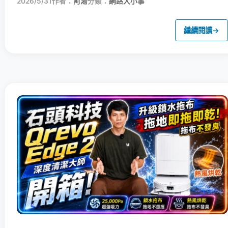
2026/5/31
作者：
阿湯
分類：
網路大小事
繼續閱讀
→