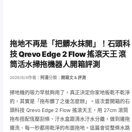
拖地不再是「把髒水抹開」！石頭科
技 Qrevo Edge 2 Flow 搖滾天王 滾
筒活水掃拖機器人開箱評測
2026/8/4
作者：
阿湯
分類：
開箱文 & 評測
掃地機的吸力早就夠用了，真正決定你家地板乾不乾淨
的，其實是「拖布髒了之後怎麼辦」。這次要開箱的石
頭科技 Qrevo Edge 2 Flow 搖滾天王，用 27cm 滾筒
拖布搭配恆壓刮條、汙水盒跟清水汙水分離，做到邊拖
邊洗、每一秒都用乾淨的布面拖地。這篇會從整條水路