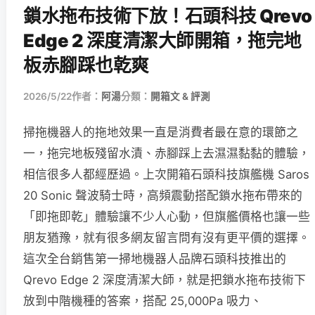
鎖水拖布技術下放！石頭科技 Qrevo
Edge 2 深度清潔大師開箱，拖完地
板赤腳踩也乾爽
2026/5/22
作者：
阿湯
分類：
開箱文 & 評測
掃拖機器人的拖地效果一直是消費者最在意的環節之
一，拖完地板殘留水漬、赤腳踩上去濕濕黏黏的體驗，
相信很多人都經歷過。上次開箱石頭科技旗艦機 Saros
20 Sonic 聲波騎士時，高頻震動搭配鎖水拖布帶來的
「即拖即乾」體驗讓不少人心動，但旗艦價格也讓一些
朋友猶豫，就有很多網友留言問有沒有更平價的選擇。
這次全台銷售第一掃地機器人品牌石頭科技推出的
Qrevo Edge 2 深度清潔大師，就是把鎖水拖布技術下
放到中階機種的答案，搭配 25,000Pa 吸力、